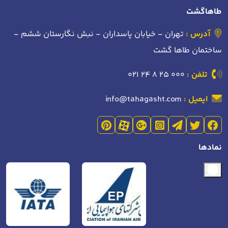
طاهاگشت
آدرس :
تهران - خیابان پاسداران - نبش نگارستان ششم -
ساختمان طاها گشت
تلفن :
021 24 8 25 000
ایمیل :
info@tahagasht.com
نمادها