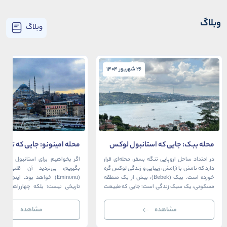
وبلاگ
وبلاگ
26 شهریور 1404
26 شهریور 1404
محله ببک: جایی که استانبول لوکس
محله امینونو: جایی که تاریخ،
در آغوش بسفر آرام می‌گیرد
دریا به هم می‌رسند
در امتداد ساحل اروپایی تنگه بسفر، محله‌ای قرار
اگر بخواهیم برای استانبول قلبی ت
دارد که نامش با آرامش، زیبایی و زندگی لوکس گره
بگیریم، بی‌تردید آن قلب، مح
خورده است. ببک (Bebek)، بیش از یک منطقه
(Eminönü) خواهد بود. اینجا 
مسکونی، یک سبک زندگی است؛ جایی که طبیعت
تاریخی نیست؛ بلکه چهارراهی اس
خیره‌کننده بسفر با مدرن‌ترین و شیک‌ترین کافه‌ها،
قاره‌ها، فرهنگ‌ها و دوران‌های 
رستوران‌ها و ویلاها در هم آمیخته و تصویری
می‌رسند. امینونو از دوران بیزانس 
مشاهده
مشاهده
بی‌نظیر از استانبول معاصر را به […]
عثمانی و امروز، به لطف موقعیت اس
در دهانه خلیج شاخ […]