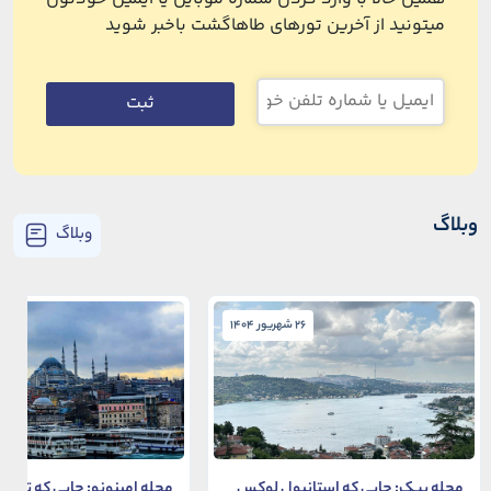
میتونید از آخرین تورهای طاهاگشت باخبر شوید
ثبت
وبلاگ
وبلاگ
26 شهریور 1404
26 شهریور 1404
محله ببک: جایی که استانبول لوکس
محله امینونو: جایی که تاریخ،