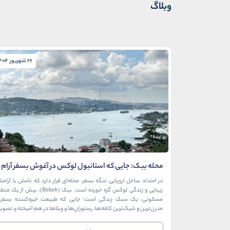
وبلاگ
26 شهریور 1404
محله ببک: جایی که استانبول لوکس در آغوش بسفر آرام
می‌گیرد
در امتداد ساحل اروپایی تنگه بسفر، محله‌ای قرار دارد که نامش با آرام
زیبایی و زندگی لوکس گره خورده است. ببک (Bebek)، بیش از ی
مسکونی، یک سبک زندگی است؛ جایی که طبیعت خیره‌کننده بسفر ب
مدرن‌ترین و شیک‌ترین کافه‌ها، رستوران‌ها و ویلاها در هم آمیخته و تصوی
بی‌نظیر از استانبول معاصر را به […]