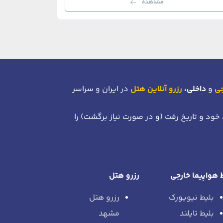
مشاهده
جی
و
داخلی،
رزرو آنلاین هتل
در ایران و سراسر
 خود
و تاریخ رفت (و در صورت نیاز برگشت)
را
 هواپیما خارجی
رزرو هتل
بلیط نیویورک
رزرو هتل
بلیط تایلند
مشهد