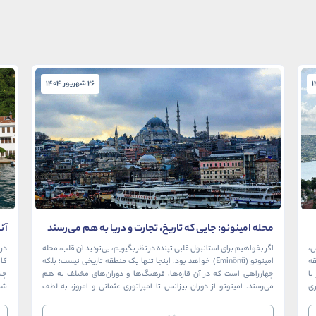
26 شهریور 1404
محله امینونو: جایی که تاریخ، تجارت و دریا به هم می‌رسند
آن
در
ش،
اگر بخواهیم برای استانبول قلبی تپنده در نظر بگیریم، بی‌تردید آن قلب، محله
در 
ک منطقه
امینونو (Eminönü) خواهد بود. اینجا تنها یک منطقه تاریخی نیست؛ بلکه
ا
چهارراهی است که در آن قاره‌ها، فرهنگ‌ها و دوران‌های مختلف به هم
چن
ری
می‌رسند. امینونو از دوران بیزانس تا امپراتوری عثمانی و امروز، به لطف
شما
موقعیت استراتژیک خود در دهانه خلیج شاخ […]
بی‌