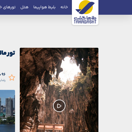
خانه
بلیط هواپیما
هتل
تورهای خ
تور ما
96 درصد
رضای