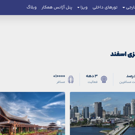
ارجی
تورهای داخلی
ویزا
پنل آژانس همکار
وبلاگ
لزی اسفند
3 دهه
10000+
ت مسافرین
فعالیت
مسافر