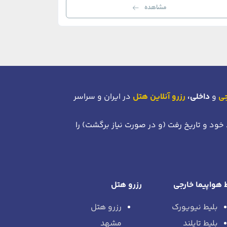
مشاهده
جی
و
داخلی،
رزرو آنلاین هتل
در ایران و سراسر
 خود
و تاریخ رفت (و در صورت نیاز برگشت)
را
 هواپیما خارجی
رزرو هتل
بلیط نیویورک
رزرو هتل
بلیط تایلند
مشهد