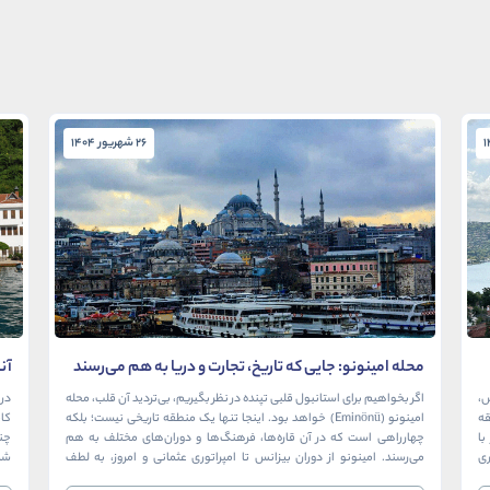
26 شهریور 1404
محله امینونو: جایی که تاریخ، تجارت و دریا به هم می‌رسند
آن
در
ش،
اگر بخواهیم برای استانبول قلبی تپنده در نظر بگیریم، بی‌تردید آن قلب، محله
در 
ک منطقه
امینونو (Eminönü) خواهد بود. اینجا تنها یک منطقه تاریخی نیست؛ بلکه
ا
چهارراهی است که در آن قاره‌ها، فرهنگ‌ها و دوران‌های مختلف به هم
چن
ری
می‌رسند. امینونو از دوران بیزانس تا امپراتوری عثمانی و امروز، به لطف
شما
موقعیت استراتژیک خود در دهانه خلیج شاخ […]
بی‌