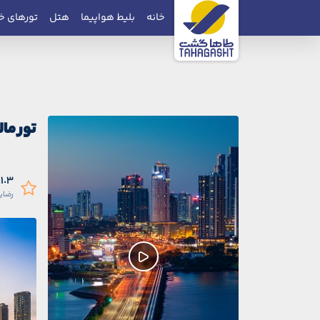
خانه
بلیط هواپیما
هتل
تورهای خ
تور ما
91.3 در
رضای