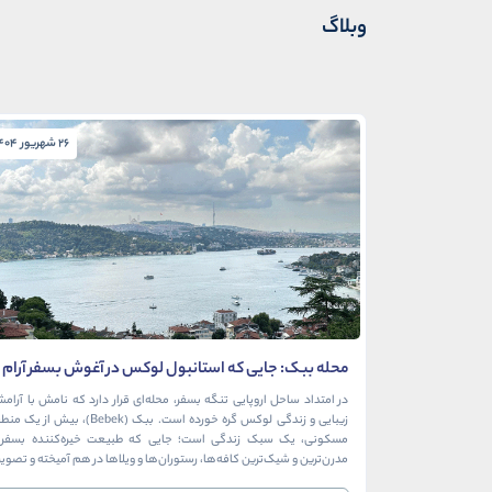
وبلاگ
26 شهریور 1404
محله ببک: جایی که استانبول لوکس در آغوش بسفر آرام
می‌گیرد
در امتداد ساحل اروپایی تنگه بسفر، محله‌ای قرار دارد که نامش با آرام
زیبایی و زندگی لوکس گره خورده است. ببک (Bebek)، بیش از ی
مسکونی، یک سبک زندگی است؛ جایی که طبیعت خیره‌کننده بسفر ب
مدرن‌ترین و شیک‌ترین کافه‌ها، رستوران‌ها و ویلاها در هم آمیخته و تصوی
بی‌نظیر از استانبول معاصر را به […]