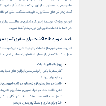
ماجراجویی پرهیجان نه از تهران، که مستقیماً از مشهد آغ
آسمان‌خراش‌های سنگاپور تا طبیعت شگفت‌انگیز کوالالامپو
این تور ویژه که توسط آژانس گردشگری طاهاگشت برگزار می
در ادامه با خدمات دقیق این تور بیشتر آشنا شوید.
خدمات ویژه طاهاگشت برای سفری آسوده 
آغاز یک سفر خوب، از خدمات باکیفیت شروع می‌شود. طاه
طول سفر، بلکه حتی از همان لحظه اول احساس راحتی داشته 
پرواز با ایرلاین امارات
آغاز سفر با یکی از لوکس‌ترین ایرلاین‌های دنیا ی
را دلپذیرتر می‌کند.
اقامت در هتل‌های
۴
و
۵
ستاره در قلب شهرهای ت
محل اقامت شما در کوالالامپور و سنگاپور، هتل‌ه
شامل صبحانه بوفه، استخر، اینترنت رایگان و فضا
اخذ ویزای مالزی و سنگاپور بدون دردسر