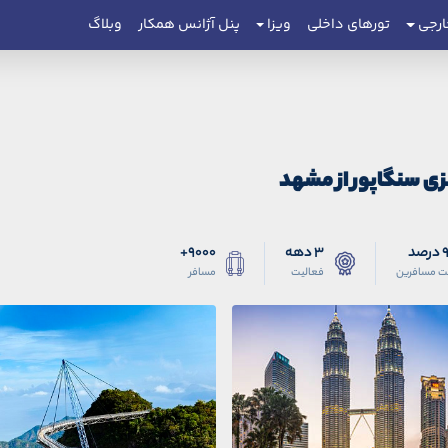
ارجی
تورهای داخلی
ویزا
پنل آژانس همکار
وبلاگ
لزی سنگاپور از مشهد
صد
3 دهه
9000+
ت مسافرین
فعالیت
مسافر