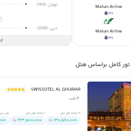
تهران (IKA)
Mahan Airline
30
2 ساعت
دبی (DXB)
Mahan Airline
30
جز
تور کامل براساس هتل
SWISSOTEL AL GHURIAR
4 شب
2 تخته هر نفر
1 تخته هر نفر
نفر سو
000
223,500,000
130,560,000