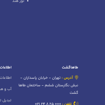
تور هند
طاهاگشت
اطلاعات
آدرس :
تهران - خیابان پاسداران -
اطلاعات
نبش نگارستان ششم - ساختمان طاها
آب و هو
گشت
تبدیل تا
تلفن :
021 24 8 25 000