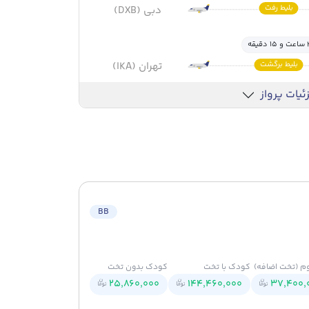
بلیط رفت
دبی (DXB)
 و 15 دقیقه
بلیط برگشت
تهران (IKA)
ئیات پرواز
BB
م (تخت اضافه)
کودک با تخت
کودک بدون تخت
25,860,000
144,460,000
37,400,