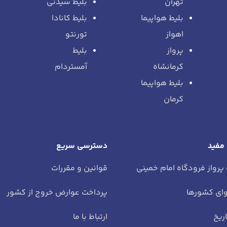
تهران
بلیط سیدنی
بلیط هواپیما
بلیط کانادا
اهواز
تورنتو
پرواز
بلیط
کرمانشاه
آمستردام
بلیط هواپیما
کرمان
 مفید
دسترسی سریع
 پرواز فرودگاه امام خمینی
قوانین و مقررات
ای کشورها
پرداخت عوارض خروج از کشور
ریخ
ارتباط با ما