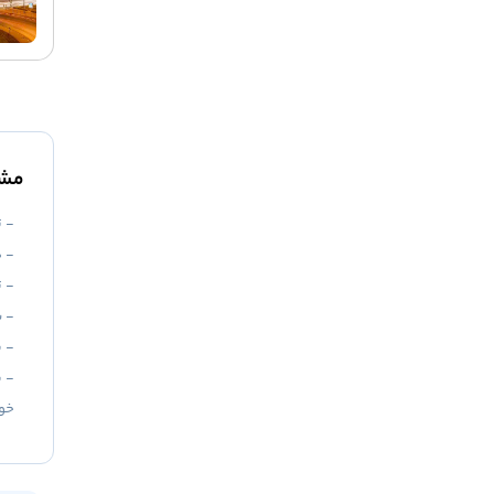
مشخ
- ت
- هزین
- ت
- پرداخت 50٪ ا
- پ
- ب
خوا