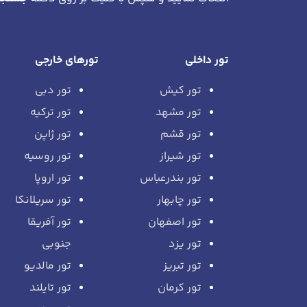
تور داخلی
تورهای خارجی
تور کیش
تور دبی
تور مشهد
تور ترکیه
تور قشم
تور ژاپن
تور شیراز
تور روسیه
تور بندرعباس
تور اروپا
تور چابهار
تور سریلانکا
تور اصفهان
تور آفریقا
تور یزد
جنوبی
تور تبریز
تور مالدیو
تور کرمان
تور تایلند