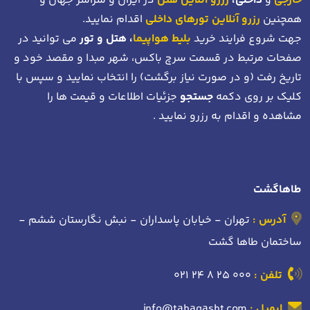
خارجی
و
داخلی،
رزرو آنلاین هتل
در ایران و سراسر جهان و
همچنین
رزرو آنلاین تورهای داخلی
اقدام نمایید.
جهت شروع فرایند خرید
بلیط هواپیما
، هتل و تور
می توانید در
صفحات مرتبط در قسمت سرچ باکس، شهر مبدا و مقصد خود
و
تاریخ رفت (و در صورت نیاز برگشت)
را انتخاب نمایید و سپس با
کلیک بر روی دکمه
جستجو
جزئیات اطلاعات و قیمت ها را
مشاهده و اقدام به رزرو نمایید .
طاهاگشت
آدرس :
تهران - خیابان پاسداران - نبش نگارستان ششم -
ساختمان طاها گشت
تلفن :
021 24 8 25 000
ایمیل :
info@tahagasht.com