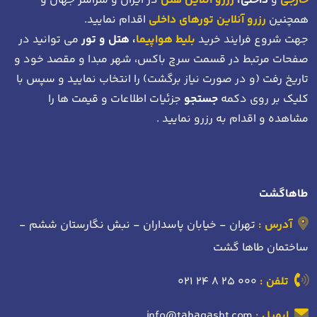
خارجی
و
داخلی،
رزرو آنلاین هتل
در ایران و سراسر جهان و
همچنین
رزرو آنلاین تورهای داخلی
اقدام نمایید.
جهت شروع فرایند خرید
بلیط هواپیما
، هتل و تور
می توانید در
صفحات مرتبط در قسمت سرچ باکس، شهر مبدا و مقصد خود
و
تاریخ رفت (و در صورت نیاز برگشت)
را انتخاب نمایید و سپس با
کلیک بر روی دکمه
جستجو
جزئیات اطلاعات و قیمت ها را
مشاهده و اقدام به رزرو نمایید .
طاهاگشت
آدرس :
تهران - خیابان پاسداران - نبش نگارستان ششم -
ساختمان طاها گشت
تلفن :
021 24 8 25 000
ایمیل :
info@tahagasht.com