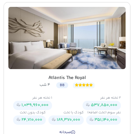
Atlantis The Royal
4 شب
BB
2 تخته هر نفر
1 تخته هر نفر
1,039,960,000
537,850,000
نفر سوم (تخت اضافه)
کودک با تخت
کودک بدون تخت
24,710,000
189,370,000
351,140,000
صبحانه