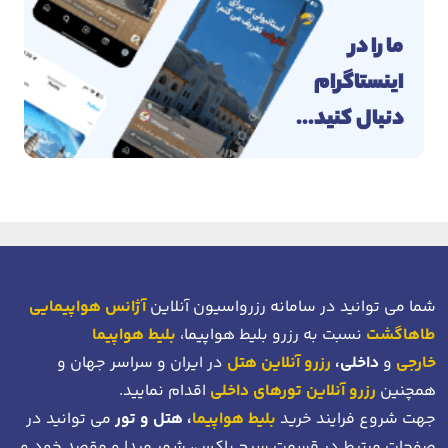
ما را در
اینستاگرام
دنبال کنید...
شما می توانید در سامانه رزرواسیون آنلاین
آژانس هواپیمایی
طاهاگشت
نسبت به رزرو بلیط هواپیما،
بلیط هواپیما
خارجی
و
داخلی،
رزرو آنلاین هتل
در ایران و سراسر جهان و
همچنین
رزرو آنلاین تورهای داخلی
اقدام نمایید.
جهت شروع فرایند خرید
بلیط هواپیما
، هتل و تور
می توانید در
صفحات مرتبط در قسمت سرچ باکس، شهر مبدا و مقصد خود
و