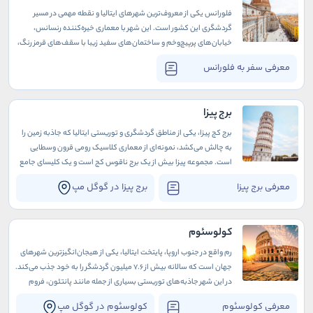
فلورانس یکی از معروف‌ترین شهرهای ایتالیا و نقطه‌ مهمی در مسیر
گردشگری این کشور است. این شهر با معماری خیره‌کننده رنسانس،
خیابان‌های پرپیچ‌وخم و ساختمان‌های سفید زیبا با سقف‌های قرمز رنگ،
در همه فصول سال گردشگران بسیاری را به خود جلب می‌کند.
معرفی سفر به فلورانس
برج پیزا
برج کج پیزا، یکی از مناطق گردشگری و توریستی ایتالیا که جاذبه زمین را
به چالش می‌کشد، نمونه‌ای از معماری کلاسیک رومی قرون وسطایی
است. مجموعه پیزا بیش از یک برج ناقوس کج است و یک کلیسای جامع
خیره‌کننده، یک غسل تعمید صوتی جذاب، و قبرستانی پر از مجسمه در این
معرفی برج پیزا
برج پیزا در گوگل مپ
منطقه وجود دارد.
کولوسئوم
رم واقع در جنوب اروپا، پایتخت ایتالیا، یکی از هیجان‌انگیزترین شهرهای
جهان است که سالانه بیش از 7.6 میلیون گردشگر را به خود جذب می‌کند.
در این شهر جاذبه‌های توریستی بسیاری از جمله مانند پانتئون، فروم
رومی، فواره تروی، شهر واتیکان و غیره وجود دارد که در این میان نباید
معرفی کولوسئوم
کولوسئوم در گوگل مپ
بازدید از کولوسئوم، یکی از معتبرترین مکان‌های تاریخی جهان را از دست