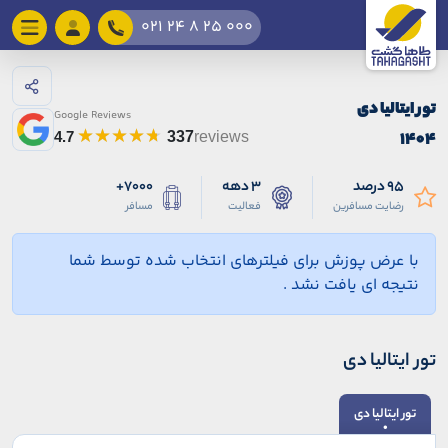
021 24 8 25 000
تور ایتالیا دی
Google Reviews
۱۴۰۴
4.7
337
reviews
95 درصد
3 دهه
7000+
رضایت مسافرین
فعالیت
مسافر
با عرض پوزش برای فیلترهای انتخاب شده توسط شما
نتیجه ای یافت نشد .
تور ایتالیا دی
تور ایتالیا دی