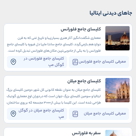
جاهای دیدنی ایتالیا
کلیسای جامع فلورانس
معماری شگفت‌انگیز، آثار هنری بسیار زیبا و تاریخ غنی که به قرن
دوازدهم بازمی‌گردد، کلیسای جامع سانتا ماریا دل فیوره یا کلیسای جامع
فلورانس را به یکی از جادویی‌ترین مکان‌های فلورانس تبدیل کرده است.
این ساختمان باشکوه که در میدان دومو واقع شده، سومین کلیسای
کلیسای جامع فلورانس در
معرفی کلیسای جامع فلورانس
بزرگ ایتالیا و یکی از با ارزش‌ترین گنجینه‌های فرهنگی این کشور است.
گوگل مپ
کلیسای جامع میلان
کلیسای جامع میلان به عنوان نقطه کانونی کل شهر، دومین کلیسای بزرگ
ایتالیا و سومین کلیسای بزرگ جهان است که در دوران اوج معماری گوتیک
طراحی شده است. این کلیسا با بیش از 3000 مجسمه که بر روی ساختمان،
پشت بام و جایگاه غسل تعمید آن وجود دارند، یکی از زیباترین جاهای
کلیسای جامع میلان در گوگل
معرفی کلیسای جامع میلان
دیدنی میلان است که حتما باید در سفر به این شهر از آن بازدید کنید.
مپ
سفر به فلورانس