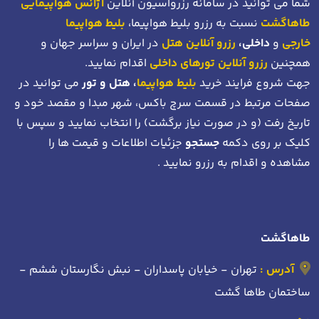
شما می توانید در سامانه رزرواسیون آنلاین
آژانس هواپیمایی
طاهاگشت
نسبت به رزرو بلیط هواپیما،
بلیط هواپیما
خارجی
و
داخلی،
رزرو آنلاین هتل
در ایران و سراسر جهان و
همچنین
رزرو آنلاین تورهای داخلی
اقدام نمایید.
جهت شروع فرایند خرید
بلیط هواپیما
، هتل و تور
می توانید در
صفحات مرتبط در قسمت سرچ باکس، شهر مبدا و مقصد خود
و
تاریخ رفت (و در صورت نیاز برگشت)
را انتخاب نمایید و سپس با
کلیک بر روی دکمه
جستجو
جزئیات اطلاعات و قیمت ها را
مشاهده و اقدام به رزرو نمایید .
طاهاگشت
آدرس :
تهران - خیابان پاسداران - نبش نگارستان ششم -
ساختمان طاها گشت