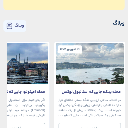
وبلاگ
وبلاگ
26 شهریور 1404
26 شهریور 1404
محله ببک: جایی که استانبول لوکس
محله امینونو: جایی که تاریخ،
در آغوش بسفر آرام می‌گیرد
دریا به هم می‌رسند
در امتداد ساحل اروپایی تنگه بسفر، محله‌ای قرار
اگر بخواهیم برای استانبول قلبی ت
دارد که نامش با آرامش، زیبایی و زندگی لوکس گره
بگیریم، بی‌تردید آن قلب، مح
خورده است. ببک (Bebek)، بیش از یک منطقه
(Eminönü) خواهد بود. اینجا 
مسکونی، یک سبک زندگی است؛ جایی که طبیعت
تاریخی نیست؛ بلکه چهارراهی اس
خیره‌کننده بسفر با مدرن‌ترین و شیک‌ترین کافه‌ها،
قاره‌ها، فرهنگ‌ها و دوران‌های 
رستوران‌ها و ویلاها در هم آمیخته و تصویری
می‌رسند. امینونو از دوران بیزانس 