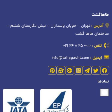
طاهاگشت
آدرس :
تهران - خیابان پاسداران - نبش نگارستان ششم -
ساختمان طاها گشت
تلفن :
021 24 8 25 000
ایمیل :
info@tahagasht.com
نمادها