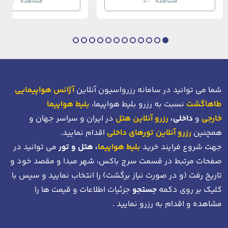
مشاهده
مشاهده
بی‌نظیر از استانبول معاصر را به […]
عثمانی و امروز، به لطف موقعیت اس
در دهانه خلیج شاخ […]
شما می توانید در سامانه رزرواسیون آنلاین
آژانس هواپیمایی
طاهاگشت
نسبت به رزرو بلیط هواپیما،
بلیط هواپیما
خارجی
و
داخلی،
رزرو آنلاین هتل
در ایران و سراسر جهان و
همچنین
رزرو آنلاین تورهای داخلی
اقدام نمایید.
جهت شروع فرایند خرید
بلیط هواپیما
، هتل و تور
می توانید در
صفحات مرتبط در قسمت سرچ باکس، شهر مبدا و مقصد خود
و
تاریخ رفت (و در صورت نیاز برگشت)
را انتخاب نمایید و سپس با
کلیک بر روی دکمه
جستجو
جزئیات اطلاعات و قیمت ها را
مشاهده و اقدام به رزرو نمایید .