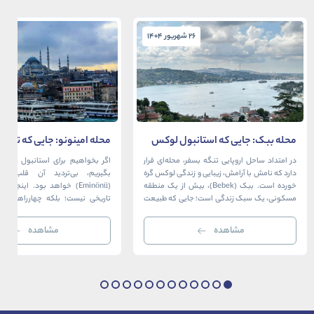
26 شهریور 1404
26 شهریور 1404
محله ببک: جایی که استانبول لوکس
محله امینونو: جایی که تاریخ،
در آغوش بسفر آرام می‌گیرد
دریا به هم می‌رسند
در امتداد ساحل اروپایی تنگه بسفر، محله‌ای قرار
اگر بخواهیم برای استانبول قلبی ت
دارد که نامش با آرامش، زیبایی و زندگی لوکس گره
بگیریم، بی‌تردید آن قلب، مح
خورده است. ببک (Bebek)، بیش از یک منطقه
(Eminönü) خواهد بود. اینجا 
مسکونی، یک سبک زندگی است؛ جایی که طبیعت
تاریخی نیست؛ بلکه چهارراهی اس
خیره‌کننده بسفر با مدرن‌ترین و شیک‌ترین کافه‌ها،
قاره‌ها، فرهنگ‌ها و دوران‌های 
رستوران‌ها و ویلاها در هم آمیخته و تصویری
می‌رسند. امینونو از دوران بیزانس 
مشاهده
مشاهده
بی‌نظیر از استانبول معاصر را به […]
عثمانی و امروز، به لطف موقعیت اس
در دهانه خلیج شاخ […]