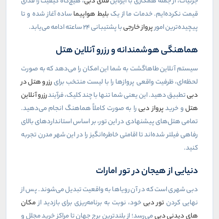
جزئیات، از جمله همکاری با ایرلاین
فلای دبی
، هیچ‌گاه کیفیت را فدای
قیمت نکرده‌ایم. خدمات ما از یک
بليط هواپيما
ساده آغاز شده و تا
پیچیده‌ترین امور
پرواز خارجی
با پشتیبانی ۲۴ ساعته ادامه می‌یابد
.
هماهنگی هوشمندانه و رزرو آنلاین هتل
سیستم آنلاین طاهاگشت به شما این امکان را می‌دهد که به صورت
لحظه‌ای، ظرفیت واقعی پروازها را با لیست منتخب برای
رزرو هتل در
دبی
تطبیق دهید. این یعنی شما تنها با چند کلیک، فرآیند
رزرو آنلاین
هتل
و خرید
پرواز دبی
را به صورت کاملاً هماهنگ انجام می‌دهید.
تمامی هتل‌های پیشنهادی در این تور، بر اساس استانداردهای بالای
رفاهی فیلتر شده‌اند تا اقامتی خاطره‌انگیز را در این شهر مدرن تجربه
کنید
.
دنیایی از هیجان در تور امارات
دبی شهری است که در آن رویاها به واقعیت تبدیل می‌شوند. پس از
نهایی کردن
تور دبی
خود، نوبت به برنامه‌ریزی برای بازدید از
مکان
های دیدنی دبی
می‌رسد؛ از بلندترین برج جهان تا مراکز خرید مجلل و