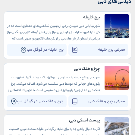
دیدنی‌های دبی
برج خلیفه
شهر بیابانی دبی میزبان برخی از بهترین شگفتی‌های معماری است که در
کل دنیا شهرت دارند. از چتربازی بر فراز جزایر نخل گرفته تا زیپ‌پینگ بر فراز
دریایی از آسمان‌خراش‌ها، دبی پر از تفریحات لاکچری و مدرنی است که
میلیونرهای همه دنیا را به خود جذب می‌کنند.
معرفی برج خلیفه
برج خلیفه در گوگل مپ
چرخ و فلک دبی
عین دبی واقع در جزیره مصنوعی بلوواترز، یک مورد دیگر را به فهرست
رکوردهای جهانی که توسط دبی شکسته می‌شود، اضافه می‌کند. چرخ
فلک دبی که از جزیره بلو واترز قابل دسترسی است، با تجربیات اجتماعی و
جشن‌های فراموش نشدنی دز اطراف خود تبدیل به مقصدی ایده‌آل برای
معرفی چرخ و فلک دبی
چرخ و فلک دبی در گوگل مپ
هر گردشگری شده است.
پیست اسکی دبی
اگر به دنبال راهی جدید برای غلبه بر گرما در امارات متحده عربی هستید،