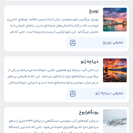
زوریخ
زوریخ، بزرگترین شهر سوئیس، یکی از جذاب‌ترین مقاصد تورهاي خارجي و
اروپاست که در کنار ساختمان‌های شیشه‌ای مدرن، بناهای تاریخی را به
نمایش می‌گذارد. این شهر ترکیبی از سنت و مدرنیته است، جایی که هر
گوشه‌اش داستانی دارد و هر خیابانش حال و هوای دیگری را به شما
معرفی زوریخ
می‌بخشد.
دریاچه ژنو
در دامان آلپ، دریاچه ژنو همچون نگینی خیره‌کننده می‌درخشد و یکی از
بزرگ‌ترین دریاچه‌های اروپا را تشکیل می‌دهد. این جاذبه طبیعی بی‌نظیر
در مرز میان سوئیس و فرانسه واقع شده است و با زیبایی خیره‌کننده‌اش
هر ساله هزاران گردشگر را به‌سوی خود جذب می‌کند. دریاچه ژنو، با
معرفی دریاچه ژنو
آب‌های زلال و فیروزه‌ای رنگش، نه‌تنها چشم‌اندازی شگفت‌انگیز برای
طبیعت‌دوستان فراهم می‌آورد، بلکه با فرهنگ و تاریخ غنی‌اش،
علاقه‌مندان به هنر و تمدن را نیز مسحور خود می‌کند.
یونگفرایوخ
در میان کوه‌های آلپ سوئیس، ایستگاهی در ارتفاع ۳۴۴۱ متری از سطح
دریا قرار دارد که یونگفرایوخ نامیده می‌شود؛ جایی که بلندترین ایستگاه