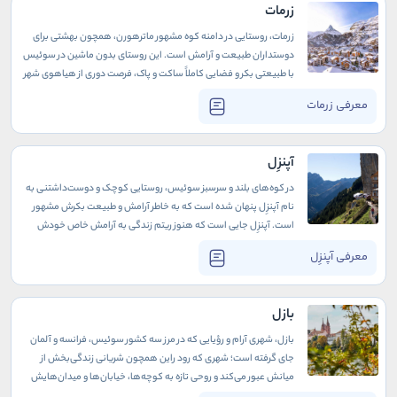
زرمات
زرمات، روستایی در دامنه‌ کوه مشهور ماترهورن، همچون بهشتی برای
دوستداران طبیعت و آرامش است. این روستای بدون ماشین در سوئیس
با طبیعتی بکر و فضایی کاملاً ساکت و پاک، فرصت دوری از هیاهوی شهر
و استراحت در قلب کوه‌های آلپ را به گردشگران هدیه می‌دهد. وسایل
معرفی زرمات
نقلیه برقی، کالسکه‌ها، و دوچرخه‌ها تنها راه جابه‌جایی در این روستا
هستند و همین ویژگی، محیطی خالص و عاری از آلودگی برای ساکنان و
گردشگران تور سوییس فراهم کرده است.
آپنزِل
در کوه‌های بلند و سرسبز سوئیس، روستایی کوچک و دوست‌داشتنی به
نام آپنزِل پنهان شده است که به خاطر آرامش و طبیعت بکرش مشهور
است. آپنزِل جایی است که هنوز ریتم زندگی به آرامش خاص خودش
ادامه دارد، جایی که مردم در میان طبیعت بکر و مناظر خیره‌کننده به
معرفی آپنزِل
شیوه‌ای ساده و اصیل زندگی می‌کنند. این روستا، با معماری چوبی و
خیابان‌های سنگفرش‌شده‌اش، همچنان ارزش‌های قدیمی را گرامی
داشته و فرهنگ و سنت‌های سوئیسی را به زیبایی حفظ کرده است. اینجا
بازل
هنوز هم مقصدی برای تور سوییس است.
بازل، شهری آرام و رؤیایی که در مرز سه کشور سوئیس، فرانسه و آلمان
جای گرفته است؛ شهری که رود راین همچون شریانی زندگی‌بخش از
میانش عبور می‌کند و روحی تازه به کوچه‌ها، خیابان‌ها و میدان‌هایش
می‌بخشد. از همان لحظه‌ای که پا به این شهر می‌گذارید، احساس می‌کنید