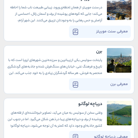
در سنت موریتز، از همان لحظه‌ی ورود، زیبایی طبیعت ناب شما را احاطه
می‌کند؛ جایی که کوه‌های پوشیده از برف و آسمان زلال، احساسی از
آرامش و حس رهایی را به وجودتان تزریق می‌کنند. این شهر آرام،
پناهگاهی برای کسانی است که دلشان هوای طبیعت کرده و از سروصدا
معرفی سنت موریتز
و شلوغی‌های زندگی روزمره خسته‌اند.
برن
پایتخت سوئیس یکی از زیباترین و سرزنده‌ترین شهرهای اروپا است که با
تاریخ و فرهنگ غنی، خیابان‌های سنگ‌فرش شده و جاذبه‌های گردشگری
منحصر به فردش، هر ساله گردشگران زیادی را به خود جذب می‌کند. این
شهر حافظه تاریخی خود را حفظ کرده است اما همچنان پویا و مدرن است
معرفی برن
و تجربه‌ای از معماری تاریخی و قدیمی در کنار طبیعتی دوست داشتنی را
به بازدیدکنندگان ارائه می‌دهد.
دریاچه لوگانو
وقتی سخن از سوئیس به میان می‌آید، تصاویر خیره‌کننده‌ای از قله‌های
پوشیده از برف و دریاچه‌های زیبا در ذهن شکل می‌گیرد. اما در جنوب این
کشور جاذبه‌ای وجود دارد که کمتر به آن توجه می‌شود، دریاچه لوگانو؛
دریاچه‌ای آرام که در مرز سوئیس و ایتالیا، با آب‌های آبی و کوه‌های سبز،
معرفی دریاچه لوگانو