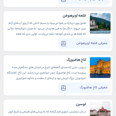
همچون نقاشی‌ای طبیعی به نظر می‌رسد. در اینجا می‌خواهیم به شما
نشان دهیم چرا دریاچه لوگانو مقصدی استثنایی برای تجربه‌ای
آرامش‌بخش و دل‌انگیز است.
قلعه اوبرهوفن
هنوز بوی دریاچه در هوا می‌پیچد و نسیم خنکی که از روی آب‌های آرام
برین می‌وزد، انگار مرا به قرن‌ها پیش می‌برد؛ به دوران شوالیه‌ها، زمانی
که قلعه‌ها بر بلندای کوه‌ها حکم می‌راندند. اولین باری که قلعه
اوبرهوفن را از دور دیدم، حس عجیبی در وجودم بیدار شد. قلعه‌ای
معرفی قلعه اوبرهوفن
استوار و خاموش، همچون نگهبانی خستگی‌ناپذیر که قرن‌هاست بر
ساحل دریاچه ایستاده است، شاهدی بر تاریخ و روزگارانی پر از رمز و راز.
کاخ هافبورگ
در وین، جایی که صدای گام‌های تاریخ در خیابان‌های سنگفرش‌شده
پیچیده است، کاخ هافبورگ چون جواهری می‌درخشد. این کاخ، اقامتگاه
امپراتوران بزرگ اتریش بود و آینه‌ای از عظمت و شکوه امپراتوری
هابسبورگ است؛ کاخی که در هر آجر آن، قصه‌ای از قدرت، سیاست، و هنر
معرفی کاخ هافبورگ
نهفته است. دیوارهای هافبورگ، هنوز هم نجواگر خاطراتی از
مراسم‌های باشکوه سلطنتی و تصمیمات تاریخی‌اند که مسیر اروپا را
تغییر دادند.
لوسرن
در دل سوئیس، شهری قرار گرفته که به زیبایی‌های طبیعی و تاریخ کهن