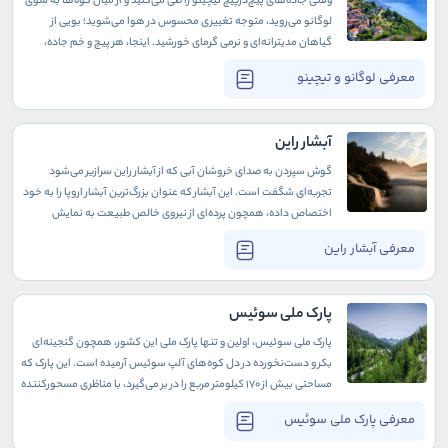
وقتی جاده‌های پیچ‌درپیچ تیچینو را طی می‌کنید و از میان کوه‌ها به سوی
لوگانو می‌روید، متوجه تغییری محسوس در هوا می‌شوید؛ بویی از
گیاهان مدیترانه‌ای و نرمی گرمای خورشید. اینجا، هر پیچ و خم جاده،
شمایلی جدید از مناظر بدیع و گوناگونی فرهنگ سوئیس به شما نشان
معرفی لوگانو و تیچینو
می‌دهد.
آبشار راین
گوش سپردن به صدای خروشان آبی که از آبشار راین سرازیر می‌شود
تجربه‌ای شگفت است. این آبشار که عنوان بزرگ‌ترین آبشار اروپا را به خود
اختصاص داده، همچون پرده‌ای از نیروی خالص طبیعت به نمایش
درمی‌آید. آبشار راین، در مرز میان سوئیس و آلمان، یک جاذبه طبیعی
معرفی آبشار راین
است که سفر به آن سفری به طبیعت بکر است.
پارک ملی سوئیس
پارک ملی سوئیس، اولین و تنها پارک ملی این کشور، همچون گنجینه‌ای
بکر و دست‌نخورده در دل کوه‌های آلپ سوئیس آرمیده است. این پارک که
مساحتی بیش از ۱۷۰ کیلومتر مربع را در بر می‌گیرد، با مناظری مسحورکننده
از کوهستان‌های مرتفع، دره‌های عمیق، جنگل‌های پر رمز و راز و
معرفی پارک ملی سوئیس
چمنزارهای سرسبز، هر بازدیدکننده‌ای که با تور سوئيس به اینجا آمده را
به سفری در قلب طبیعت وحشی دعوت می‌کند.