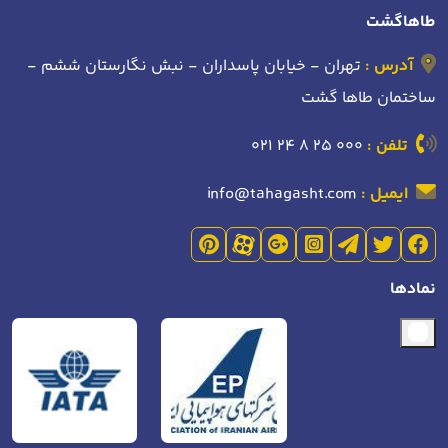
طاهاگشت
آدرس :
تهران - خیابان پاسداران - نبش نگارستان ششم -
ساختمان طاها گشت
تلفن :
021 24 8 25 000
ایمیل :
info@tahagasht.com
نمادها