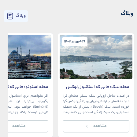
وبلاگ
وبلاگ
26 شهریور 1404
26 شهریور 1404
محله ببک: جایی که استانبول لوکس
محله امینونو: جایی که تاریخ،
در آغوش بسفر آرام می‌گیرد
دریا به هم می‌رسند
در امتداد ساحل اروپایی تنگه بسفر، محله‌ای قرار
اگر بخواهیم برای استانبول قلبی ت
دارد که نامش با آرامش، زیبایی و زندگی لوکس گره
بگیریم، بی‌تردید آن قلب، مح
خورده است. ببک (Bebek)، بیش از یک منطقه
(Eminönü) خواهد بود. اینجا 
مسکونی، یک سبک زندگی است؛ جایی که طبیعت
تاریخی نیست؛ بلکه چهارراهی اس
خیره‌کننده بسفر با مدرن‌ترین و شیک‌ترین کافه‌ها،
قاره‌ها، فرهنگ‌ها و دوران‌های 
رستوران‌ها و ویلاها در هم آمیخته و تصویری
می‌رسند. امینونو از دوران بیزانس 
مشاهده
مشاهده
بی‌نظیر از استانبول معاصر را به […]
عثمانی و امروز، به لطف موقعیت اس
در دهانه خلیج شاخ […]