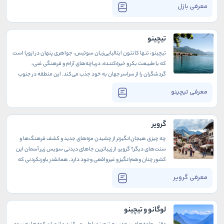
معرفی بازل
در جایی خاص و مملو از رمز و راز قدم گذاشته‌اید. سومین شهر بزرگ
سوئیس مقصدی هنر و فرهنگی است که در هر گوشه‌اش جواهری
تاریخی یا هنری را خواهید یافت.
تیچینو
تیچینو، تنها کانتون ایتالیایی‌زبان سوئیس، جواهری پنهان در اروپا است
که با طبیعت بکر و خیره‌کننده، دریاچه‌های آرام و فرهنگی غنی،
گردشگران را از سراسر جهان به خود جذب می‌کند. این منطقه در جنوب
سوئیس، بهشت کوچکی است که در آن کوه‌های سر به فلک کشیده و
معرفی تیچینو
آب‌های زلال دریاچه‌ها، مناظری شگفت‌انگیز خلق کرده‌اند. تیچینو، با
روحی که از ایتالیا وام گرفته و با طبیعت سوئیس درآمیخته، مقصدی
بی‌همتا برای عاشقان سفر و ماجراجویی است.
گرویر
چه چیزی هیجان‌انگیزتر از چشیدن مزه‌های جدید و کشف فرهنگ‌ها و
سنت‌های دیگر؟ گرویر، از زیباترین جاهای دیدنی سویس زیر آسمان این
کشور چنان وهم‌انگیز و غیرواقعی وجود دارد. همانقدر باورنکردنی که
وقتی جایی، خیلی ناگهانی، عکس از آن به چشمتان می‌خورد، با خود
معرفی گرویر
می‌گویید: «این که واقعی نیست!» یا «شبیه نقاشی‌هاست!».
لوگانو و تیچینو