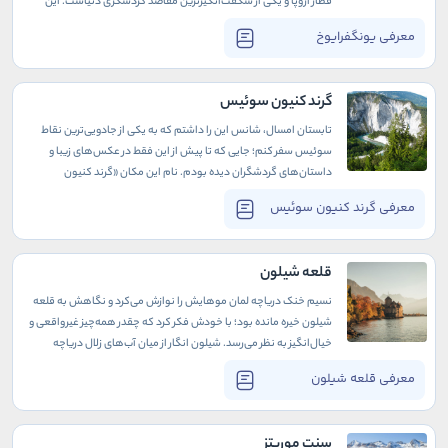
قطار اروپا و یکی از شگفت‌انگیزترین مقاصد گردشگری دنیاست. این
ایستگاه بی‌مانند، با مناظری از قله‌های سفیدپوش و یخچال‌های طبیعی
معرفی یونگفرایوخ
سوئیس، فضایی از آرامش و شکوه طبیعت را به بازدیدکنندگان هدیه
می‌کند.
گرند کنیون سوئیس
تابستان امسال، شانس این را داشتم که به یکی از جادویی‌ترین نقاط
سوئیس سفر کنم؛ جایی که تا پیش از این فقط در عکس‌های زیبا و
داستان‌های گردشگران دیده بودم. نام این مکان «گرند کنیون
سوئیس» است، اما برخلاف آنچه شاید تصور کنید، اینجا نه بیابانی
معرفی گرند کنیون سوئیس
بی‌انتهاست و نه صخره‌های خشک و سوزان، بلکه در میان انبوه درختان
سبز کوه‌های آلپ، دره‌ای شگفت‌انگیز که انگار مستقیماً از میان رؤیاها
بیرون آمده، انتظارم را می‌کشید.
قلعه شیلون
نسیم خنک دریاچه لمان موهایش را نوازش می‌کرد و نگاهش به قلعه
شیلون خیره مانده بود؛ با خودش فکر کرد که چقدر همه‌چیز غیرواقعی و
خیال‌انگیز به نظر می‌رسد. شیلون انگار از میان آب‌های زلال دریاچه
همچون تصویری وهم‌انگیز نمایان بود.
معرفی قلعه شیلون
سنت موریتز