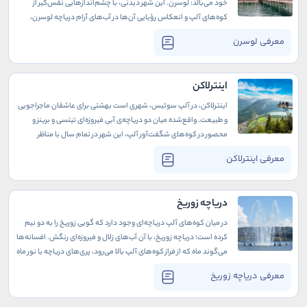
خود می‌بالد: لوسرن. این شهر دیدنی، با چشم‌اندازهایی نفس‌گیر از
کوه‌های آلپ و انعکاس رؤیایی آن‌ها در آب‌های آرام دریاچه لوسرن،
همانند یک شاهکار نقاشی است. خیابان‌های قدیمی، پل‌های تاریخی و
معرفی لوسرن
تندیس‌های باوقار این شهر، قصه‌هایی از دوران گذشته را برای هر
رهگذری زمزمه می‌کنند.
اینترلاکن
اینترلاکن، در آلپ سوئیس، شهری است بهشتی برای عاشقان ماجراجویی
و طبیعت. واقع‌شده میان دو دریاچه‌ی آبی فیروزه‌ای تیتسی و برینز و
محصور در کوه‌های شگفت‌آور آلپ، این شهر در تمام سال با مناظر
خیره‌کننده و فعالیت‌های تفریحی هیجان‌انگیزش، شما را به دنیای
معرفی اینترلاکن
جدیدی از تجربه‌ها می‌برد.
دریاچه زوریخ
در میان کوه‌های آلپ دریاچه‌ای وجود دارد که گویی زوریخ را به دو نیم
کرده است؛ دریاچه زوریخ، با آن آب‌های زلال و فیروزه‌ای رنگش. افسانه‌ها
می‌‌گوند ماه که از فراز کوه‌های آلپ بالا می‌رود، پری‌های دریاچه با نور ماه
می‌رقصند. باید آنجا باشی و آن سکوتِ مدامِ دریاچه را در شبِ پر ستاره‌ی
معرفی دریاچه زوریخ
زوریخ تجربه کنی. چه فرصت عجیبی است برای اینکه دور از ازدحام شهر
خودت را گم و دوباره پیدا کنی.