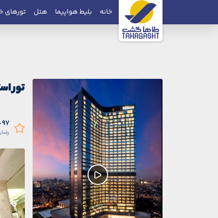
خانه
بلیط هواپیما
هتل
تورهای خ
تور اس
97 درصد
رضای