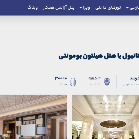
ارجی
تورهای داخلی
ویزا
پنل آژانس همکار
وبلاگ
تانبول با هتل هیلتون بومونتی
3 دهه
+3000
ت مسافرین
فعالیت
مسافر