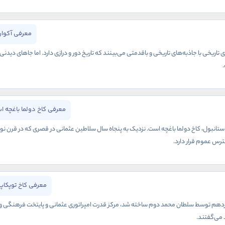
معرفی آکوار
تاریخی با جاذبه‌های تاریخی و باقدمتی می‌بینند که تاریخ دور و درازی دارد. اما جاهای دیدن
معرفی کاخ دولما باغچه ا
نبول، کاخ دولما باغچه است. نزدیک به پنجاه سال سلاطین عثمانی در قصری که در قرن نوزد
ترس عموم قرار دارد.
معرفی کاخ توپکاپ
نزدهم توسط سلطان محمد دوم ساخته شد، مرکز قدرت امپراتوری عثمانی و پایتخت فرهنگی و ادا
 می‌گفتند.