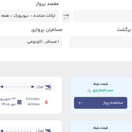
مقصد پرواز
 برگشت
مسافران پروازی
قیمت بلیط
تهران
58,903,000
Emirates
مشاهده پرواز
Airlines
مهر 1405
قیمت بلیط
تهران