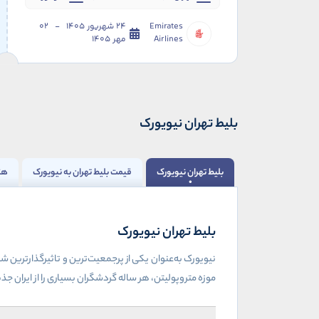
Emirates
24 شهریور 1405 - 02
Airlines
مهر 1405
بلیط تهران نیویورک
بلیط تهران نیویورک
قیمت بلیط تهران به نیویورک
هت
بلیط تهران نیویورک
نیویورک به‌عنوان یکی از پرجمعیت‌ترین و تاثیرگذارترین
موزه متروپولیتن، هر ساله گردشگران بسیاری را از ایران جذ