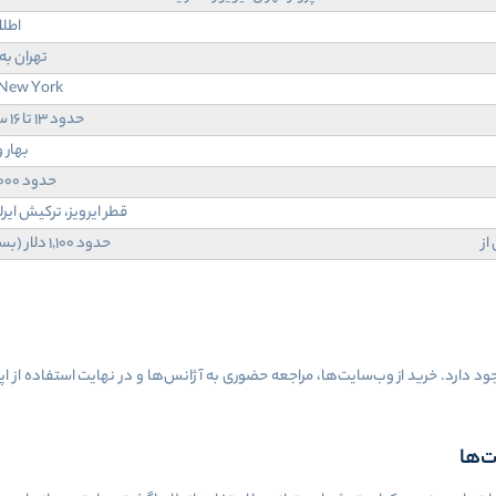
اطلا
تهران به
 New York
حدود 13 تا 16 ساعت (با توقف)
بهار و
حدود 10,000 کیلومتر
قطر ایرویز، ترکیش ایرل
از
حدود 1,100 دلار (بسته به زمان و ایرلاین)
یما تهران نیویورک ۳ راهکار اصلی وجود دارد. خرید از وب‌سایت‌ها، مراجعه حضوری به آژانس‌ها و در نهای