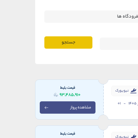
جستجو
قیمت بلیط
نیویورک
93,485,910
23 شهریور 1405 - 01
مشاهده پرواز
قیمت بلیط
نیویورک