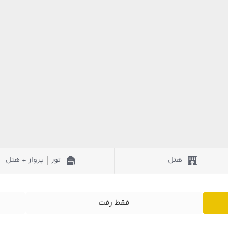
هتل
تور
پرواز + هتل
|
فقط رفت