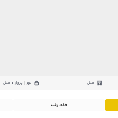
هتل
تور
پرواز + هتل
|
فقط رفت