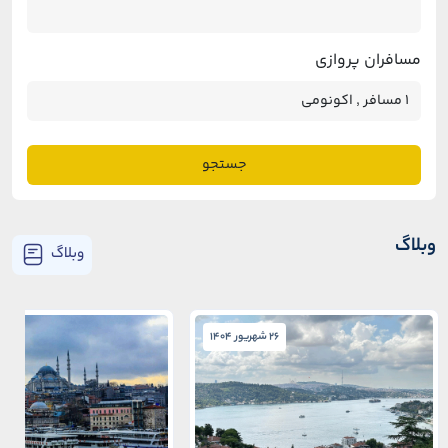
مسافران پروازی
جستجو
وبلاگ
وبلاگ
26 شهریور 1404
26 شهریور 1404