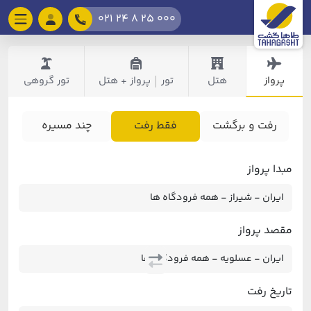
021 24 8 25 000
پرواز
هتل
تور
پرواز + هتل
تور گروهی
|
رفت و برگشت
فقط رفت
چند مسیره
مبدا پرواز
مقصد پرواز
تاریخ رفت