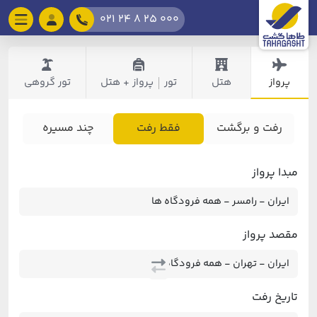
021 24 8 25 000
پرواز
هتل
تور
پرواز + هتل
تور گروهی
|
رفت و برگشت
فقط رفت
چند مسیره
مبدا پرواز
مقصد پرواز
تاریخ رفت