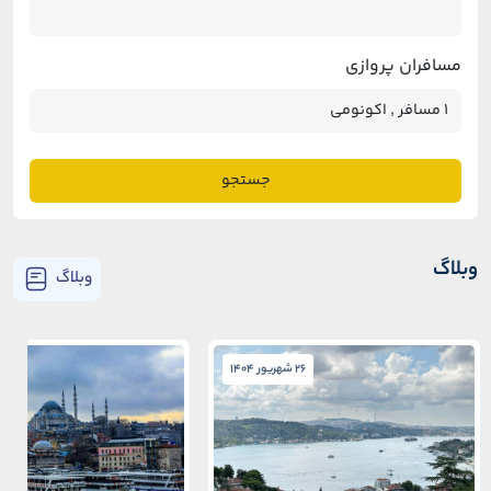
مسافران پروازی
جستجو
وبلاگ
وبلاگ
26 شهریور 1404
26 شهریور 1404