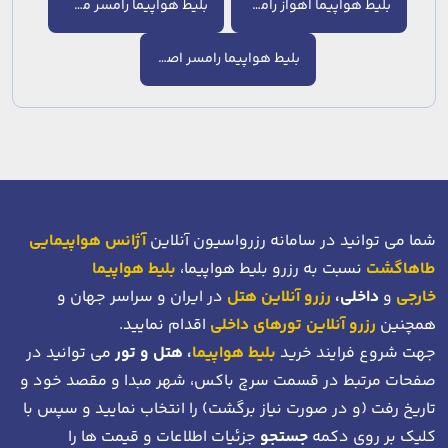
بلیط هواپیما اهواز رامسر
بلیط هواپیما رامسر مشهد
بلیط هواپیما رامسر اصفهان
شما می توانید در سامانه رزرواسیون آنلاین
آژانس هواپیمایی
طاهاگشت
نسبت به رزرو بلیط هواپیما،
بلیط هواپیما
خارجی
و
داخلی،
رزرو آنلاین هتل
در ایران و سراسر جهان و
همچنین
رزرو آنلاین تورهای داخلی
اقدام نمایید.
جهت شروع فرایند خرید
بلیط هواپیما
، هتل و تور
می توانید در
صفحات مرتبط در قسمت سرچ باکس، شهر مبدا و مقصد خود
و
تاریخ رفت (و در صورت نیاز برگشت)
را انتخاب نمایید و سپس با
کلیک بر روی دکمه
جستجو
جزئیات اطلاعات و قیمت ها را