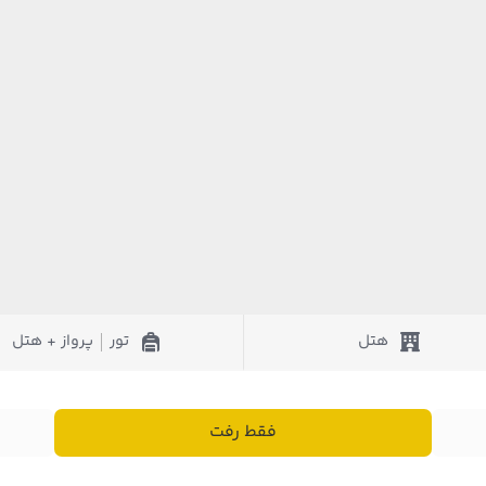
هتل
تور
پرواز + هتل
|
فقط رفت