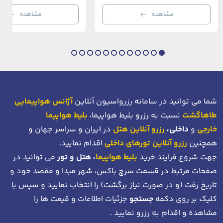
خیره‌کننده بسفر با مدرن‌ترین و شیک‌ترین کافه‌ها،
قاره‌ها، فرهنگ‌ها و دوران‌های 
رستوران‌ها و ویلاها در هم آمیخته و تصویری
می‌رسند. امینونو از دوران بیزانس 
مشاهده
مشاهده
بی‌نظیر از استانبول معاصر را به […]
عثمانی و امروز، به لطف موقعیت اس
در دهانه خلیج شاخ […]
شما می توانید در سامانه رزرواسیون آنلاین
آژانس هواپیمایی
طاهاگشت
نسبت به رزرو بلیط هواپیما،
بلیط هواپیما
خارجی
و
داخلی،
رزرو آنلاین هتل
در ایران و سراسر جهان و
همچنین
رزرو آنلاین تورهای داخلی
اقدام نمایید.
جهت شروع فرایند خرید
بلیط هواپیما
، هتل و تور
می توانید در
صفحات مرتبط در قسمت سرچ باکس، شهر مبدا و مقصد خود
و
تاریخ رفت (و در صورت نیاز برگشت)
را انتخاب نمایید و سپس با
کلیک بر روی دکمه
جستجو
جزئیات اطلاعات و قیمت ها را
مشاهده و اقدام به رزرو نمایید .