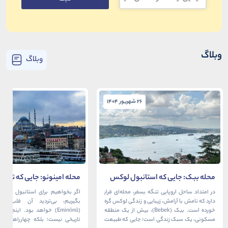
وبلاگ
وبلاگ
26 شهریور 1404
26 شهریور 1404
محله ببک: جایی که استانبول لوکس
محله امینونو: جایی که تاریخ،
در آغوش بسفر آرام می‌گیرد
دریا به هم می‌رسند
در امتداد ساحل اروپایی تنگه بسفر، محله‌ای قرار
اگر بخواهیم برای استانبول قلبی ت
دارد که نامش با آرامش، زیبایی و زندگی لوکس گره
بگیریم، بی‌تردید آن قلب، مح
خورده است. ببک (Bebek)، بیش از یک منطقه
(Eminönü) خواهد بود. اینجا 
مسکونی، یک سبک زندگی است؛ جایی که طبیعت
تاریخی نیست؛ بلکه چهارراهی اس