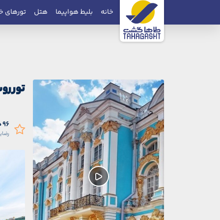
خانه
بلیط هواپیما
هتل
تورهای خ
تور رو
96 درصد
رضای