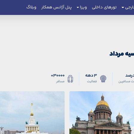
ارجی
تورهای داخلی
ویزا
پنل آژانس همکار
وبلاگ
سیه مرداد
3 دهه
30000+
ت مسافرین
فعالیت
مسافر