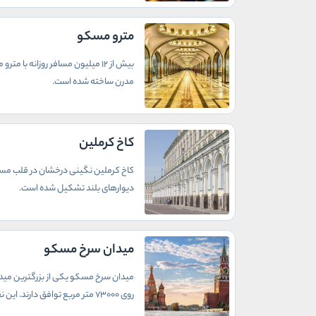
مترو مسکو
بیش از 12 میلیون مسافر روزانه
مدرن ساخته شده است.
کاخ کرملین
کاخ کرملین نگینی درخشان در قلب مسکو
دیوارهای بلند تشکیل شده است.
میدان سرخ مسکو
میدان سرخ مسکو یکی از بزرگترین میدان
روی 73000 متر مربع توافق دارند. این نقطه مرکزی شهر مسکو بیشتر محل عبور و مرور عابرین پیاده بوده و یکی از موارد نادری که در آنجا وسایل نقلیه در گردش هستند، رژه نظامی 9 می است.