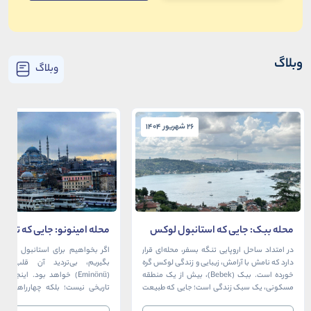
وبلاگ
وبلاگ
26 شهریور 1404
26 شهریور 1404
محله ببک: جایی که استانبول لوکس
محله امینونو: جایی که تاریخ،
در آغوش بسفر آرام می‌گیرد
دریا به هم می‌رسند
در امتداد ساحل اروپایی تنگه بسفر، محله‌ای قرار
اگر بخواهیم برای استانبول قلبی ت
دارد که نامش با آرامش، زیبایی و زندگی لوکس گره
بگیریم، بی‌تردید آن قلب، مح
خورده است. ببک (Bebek)، بیش از یک منطقه
(Eminönü) خواهد بود. اینجا 
مسکونی، یک سبک زندگی است؛ جایی که طبیعت
تاریخی نیست؛ بلکه چهارراهی اس
خیره‌کننده بسفر با مدرن‌ترین و شیک‌ترین کافه‌ها،
قاره‌ها، فرهنگ‌ها و دوران‌های 