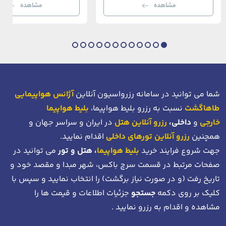
رستوران‌ها و ویلاها در هم آمیخته و تصویری
می‌رسند. امینونو از دوران بیزانس 
مشاهده
مشاهده
بی‌نظیر از استانبول معاصر را به […]
عثمانی و امروز، به لطف موقعیت اس
در دهانه خلیج شاخ […]
شما می توانید در سامانه رزرواسیون آنلاین
آژانس هواپیمایی
طاهاگشت
نسبت به رزرو بلیط هواپیما،
بلیط هواپیما
خارجی
و
داخلی،
رزرو آنلاین هتل
در ایران و سراسر جهان و
همچنین
رزرو آنلاین تورهای داخلی
اقدام نمایید.
جهت شروع فرایند خرید
بلیط هواپیما
، هتل و تور
می توانید در
صفحات مرتبط در قسمت سرچ باکس، شهر مبدا و مقصد خود
و
تاریخ رفت (و در صورت نیاز برگشت)
را انتخاب نمایید و سپس با
کلیک بر روی دکمه
جستجو
جزئیات اطلاعات و قیمت ها را
مشاهده و اقدام به رزرو نمایید .