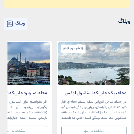
وبلاگ
وبلاگ
26 شهریور 1404
26 شهریور 1404
محله ببک: جایی که استانبول لوکس
محله امینونو: جایی که تاریخ،
در آغوش بسفر آرام می‌گیرد
دریا به هم می‌رسند
در امتداد ساحل اروپایی تنگه بسفر، محله‌ای قرار
اگر بخواهیم برای استانبول قلبی ت
دارد که نامش با آرامش، زیبایی و زندگی لوکس گره
بگیریم، بی‌تردید آن قلب، مح
خورده است. ببک (Bebek)، بیش از یک منطقه
(Eminönü) خواهد بود. اینجا 
مسکونی، یک سبک زندگی است؛ جایی که طبیعت
تاریخی نیست؛ بلکه چهارراهی اس
خیره‌کننده بسفر با مدرن‌ترین و شیک‌ترین کافه‌ها،
قاره‌ها، فرهنگ‌ها و دوران‌های 
رستوران‌ها و ویلاها در هم آمیخته و تصویری
می‌رسند. امینونو از دوران بیزانس 
مشاهده
مشاهده