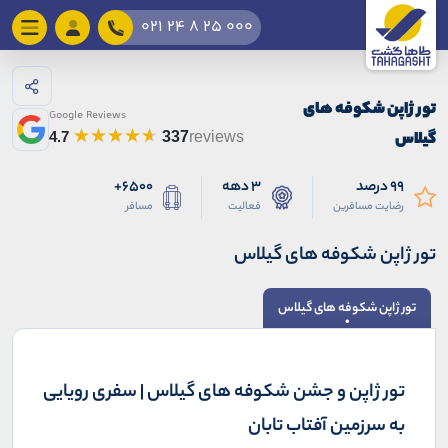
021 24 8 25 000
تور ژاپن شکوفه های
Google Reviews
گیلاس
4.7
337
reviews
99 درصد
3 دهه
6500+
رضایت مسافرین
فعالیت
مسافر
تور ژاپن شکوفه های گیلاس
تور ژاپن شکوفه های گیلاس
تور ژاپن و جشن شکوفه‌ های گیلاس | سفری رویایی
به سرزمین آفتاب تابان