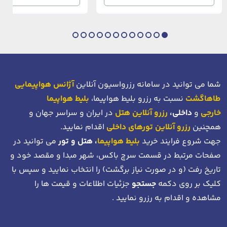
بی‌نظیر از استانبول معاصر را به […]
عثمانی و امروز، به لطف موقعیت اس
در دهانه خلیج شاخ […]
شما می توانید در سامانه رزرواسیون آنلاین
آژانس هواپیمایی
طاهاگشت
نسبت به رزرو بلیط هواپیما،
بلیط هواپیما
خارجی
و
داخلی،
رزرو آنلاین هتل
در ایران و سراسر جهان و
همچنین
رزرو آنلاین تورهای داخلی
اقدام نمایید.
جهت شروع فرایند خرید
بلیط هواپیما
، هتل و تور
می توانید در
صفحات مرتبط در قسمت سرچ باکس، شهر مبدا و مقصد خود
و
تاریخ رفت (و در صورت نیاز برگشت)
را انتخاب نمایید و سپس با
کلیک بر روی دکمه
جستجو
جزئیات اطلاعات و قیمت ها را
مشاهده و اقدام به رزرو نمایید .