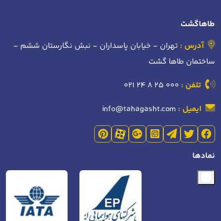
طاهاگشت
آدرس :
تهران - خیابان پاسداران - نبش نگارستان ششم -
ساختمان طاها گشت
تلفن :
021 24 8 25 000
ایمیل :
info@tahagasht.com
نمادها