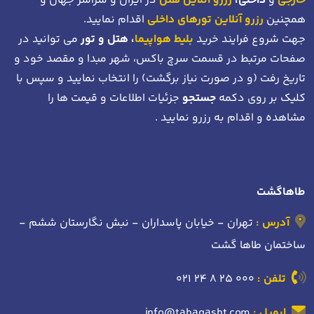
خارجی
و
داخلی،
رزرو آنلاین هتل
در ایران و سراسر جهان و
همچنین
رزرو آنلاین تورهای داخلی
اقدام نمایید.
جهت شروع فرایند خرید
بلیط هواپیما
، هتل و تور
می توانید در
صفحات مرتبط در قسمت سرچ باکس، شهر مبدا و مقصد خود
و
تاریخ رفت (و در صورت نیاز برگشت)
را انتخاب نمایید و سپس با
کلیک بر روی دکمه
جستجو
جزئیات اطلاعات و قیمت ها را
مشاهده و اقدام به رزرو نمایید .
طاهاگشت
آدرس :
تهران - خیابان پاسداران - نبش نگارستان ششم -
ساختمان طاها گشت
تلفن :
021 24 8 25 000
ایمیل :
info@tahagasht.com