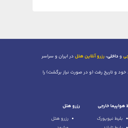
جی
و
داخلی،
رزرو آنلاین هتل
در ایران و سراسر
 خود
و تاریخ رفت (و در صورت نیاز برگشت)
را
 هواپیما خارجی
رزرو هتل
بلیط نیویورک
رزرو هتل
بلیط تایلند
مشهد