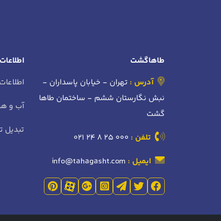
طاهاگشت
اطلاعات
آدرس :
تهران - خیابان پاسداران -
اطلاعات
نبش نگارستان ششم - ساختمان طاها
آب و هو
گشت
تبدیل تا
تلفن :
021 24 8 25 000
ایمیل :
info@tahagasht.com