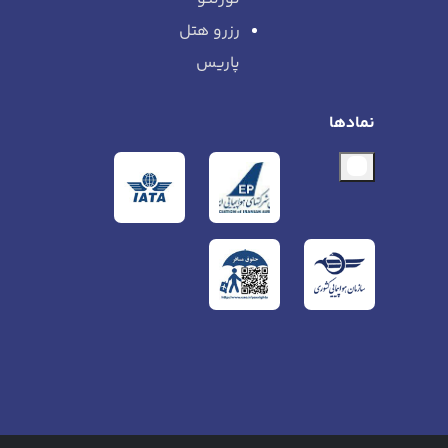
رزرو هتل
پاریس
نمادها