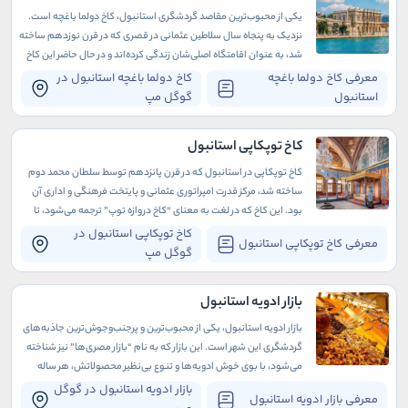
یکی از محبوب‌ترین مقاصد گردشگری استانبول، کاخ دولما باغچه است.
نزدیک به پنجاه سال سلاطین عثمانی در قصری که در قرن نوزدهم ساخته
شد، به عنوان اقامتگاه اصلی‌شان زندگی کرده‌اند و در حال حاضر این کاخ
به عنوان موزه در دسترس عموم قرار دارد.
معرفی کاخ دولما باغچه
کاخ دولما باغچه استانبول در
استانبول
گوگل مپ
کاخ توپکاپی استانبول
کاخ توپکاپی در استانبول که در قرن پانزدهم توسط سلطان محمد دوم
ساخته شد، مرکز قدرت امپراتوری عثمانی و پایتخت فرهنگی و اداری آن
بود. این کاخ که در لغت به معنای “کاخ دروازه توپ” ترجمه می‌شود، تا
قرن نوزدهم به آن کاخ جدید می‌گفتند.
کاخ توپکاپی استانبول در
معرفی کاخ توپکاپی استانبول
گوگل مپ
بازار ادویه استانبول
بازار ادویه استانبول، یکی از محبوب‌ترین و پرجنب‌وجوش‌ترین جاذبه‌های
گردشگری این شهر است. این بازار که به نام “بازار مصری‌ها” نیز شناخته
می‌شود، با بوی خوش ادویه‌ها و تنوع بی‌نظیر محصولاتش، هر ساله
هزاران گردشگر را به خود جذب می‌کند.
بازار ادویه استانبول در گوگل
معرفی بازار ادویه استانبول