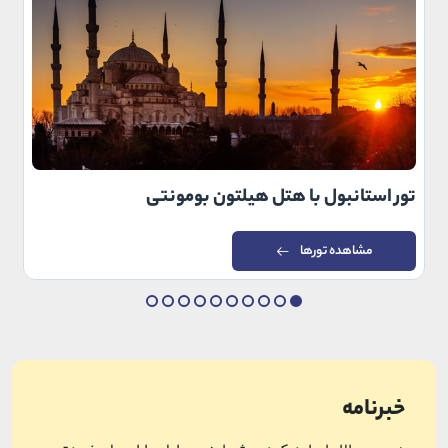
تور استانبول با هتل هیلتون بومونتی
مشاهده تورها
خبرنامه