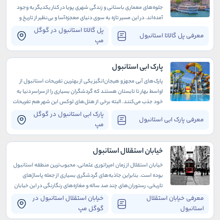
جلوه‌های معماری باستانی و زندگی شهری پویا در کنار یکدیگر به وجود
آمده‌اند. در این مسیر تازه‌ به سوی دنیای معجزه‌آسا و بی‌نظیر از تاریخ و
فرهنگ، به دیدار یک اثر جذاب در دسترس خوش آمدید: پل گالاتا.
پل گالاتا استانبول در گوگل
معرفی پل گالاتا استانبول
مپ
پارک ابی استانبول
پارک‌های آبی مجهز و هیجان‌انگیز یکی از بهترین تفریحات استانبول از
اواسط بهار تا تابستان هستند که گردشگران بسیاری را از سراسر دنیا به
خود جذب می‌کنند. البته برخی از هتل‌های لوکس این شهر هم تفریحات
آبی متعددی دارند که دوران اقامت شما را به مراتب لذت‌بخش‌تر
پارک ابی استانبول در گوگل
معرفی پارک ابی استانبول
می‌سازند.
مپ
خیابان استقلال استانبول
خیابان استقلال از زمان امپراتوری عثمانی، محبوب‌ترین منطقه استانبول
بوده است. بنابراین جاذبه‌های گردشگری بسیاری از جمله پاساژهای
تاریخی، رستوران‌های چند صد ساله و مغازه‌های رنگارنگی در این خیابان
وجود دارد.
معرفی خیابان استقلال
خیابان استقلال استانبول در
استانبول
گوگل مپ