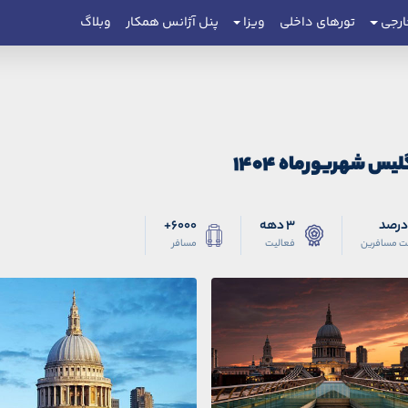
ارجی
تورهای داخلی
ویزا
پنل آژانس همکار
وبلاگ
لیس شهریورماه ۱۴۰۴
3 دهه
6000+
ت مسافرین
فعالیت
مسافر