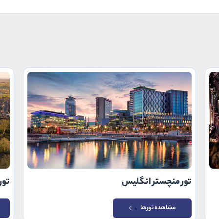
تور منچستر انگلیس
تور
مشاهده تورها