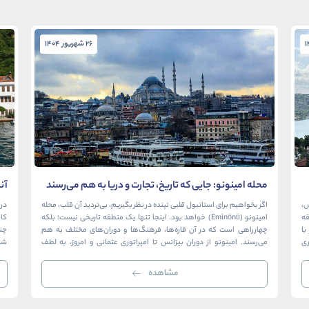
26 شهریور 1404
محله امینونو: جایی که تاریخ، تجارت و دریا به هم می‌رسند
آن
در
ش،
اگر بخواهیم برای استانبول قلبی تپنده در نظر بگیریم، بی‌تردید آن قلب، محله
در 
ک منطقه
امینونو (Eminönü) خواهد بود. اینجا تنها یک منطقه تاریخی نیست؛ بلکه
ا
چهارراهی است که در آن قاره‌ها، فرهنگ‌ها و دوران‌های مختلف به هم
چن
ری
می‌رسند. امینونو از دوران بیزانس تا امپراتوری عثمانی و امروز، به لطف
شما
موقعیت استراتژیک خود در دهانه خلیج شاخ […]
بی‌
مشاهده