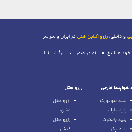
جی
و
داخلی،
رزرو آنلاین هتل
در ایران و سراسر
 خود
و تاریخ رفت (و در صورت نیاز برگشت)
را
 هواپیما خارجی
رزرو هتل
بلیط نیویورک
رزرو هتل
بلیط تایلند
مشهد
بلیط بانکوک
رزرو هتل
بلیط پکن
کیش