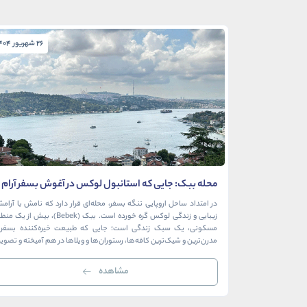
26 شهریور 1404
محله ببک: جایی که استانبول لوکس در آغوش بسفر آرام
می‌گیرد
در امتداد ساحل اروپایی تنگه بسفر، محله‌ای قرار دارد که نامش با آرام
زیبایی و زندگی لوکس گره خورده است. ببک (Bebek)، بیش از ی
مسکونی، یک سبک زندگی است؛ جایی که طبیعت خیره‌کننده بسفر ب
مدرن‌ترین و شیک‌ترین کافه‌ها، رستوران‌ها و ویلاها در هم آمیخته و تصوی
بی‌نظیر از استانبول معاصر را به […]
مشاهده