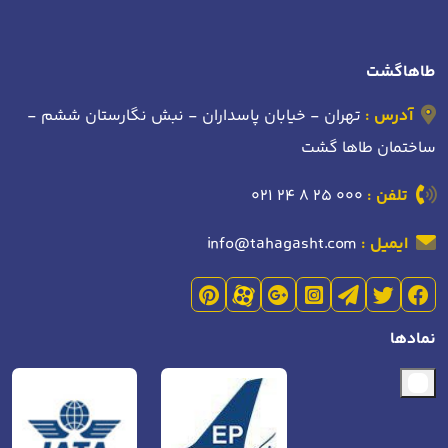
طاهاگشت
آدرس :
تهران - خیابان پاسداران - نبش نگارستان ششم -
ساختمان طاها گشت
تلفن :
021 24 8 25 000
ایمیل :
info@tahagasht.com
نمادها