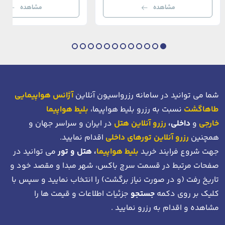
رستوران‌ها و ویلاها در هم آمیخته و تصویری
می‌رسند. امینونو از دوران بیزانس 
مشاهده
مشاهده
بی‌نظیر از استانبول معاصر را به […]
عثمانی و امروز، به لطف موقعیت اس
در دهانه خلیج شاخ […]
شما می توانید در سامانه رزرواسیون آنلاین
آژانس هواپیمایی
طاهاگشت
نسبت به رزرو بلیط هواپیما،
بلیط هواپیما
خارجی
و
داخلی،
رزرو آنلاین هتل
در ایران و سراسر جهان و
همچنین
رزرو آنلاین تورهای داخلی
اقدام نمایید.
جهت شروع فرایند خرید
بلیط هواپیما
، هتل و تور
می توانید در
صفحات مرتبط در قسمت سرچ باکس، شهر مبدا و مقصد خود
و
تاریخ رفت (و در صورت نیاز برگشت)
را انتخاب نمایید و سپس با
کلیک بر روی دکمه
جستجو
جزئیات اطلاعات و قیمت ها را
مشاهده و اقدام به رزرو نمایید .