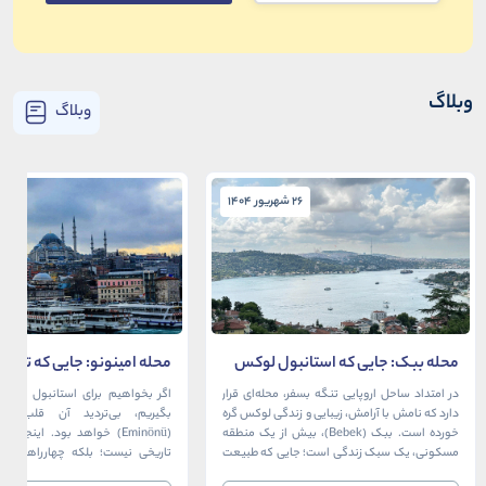
وبلاگ
وبلاگ
26 شهریور 1404
26 شهریور 1404
محله ببک: جایی که استانبول لوکس
محله امینونو: جایی که تاریخ،
در آغوش بسفر آرام می‌گیرد
دریا به هم می‌رسند
در امتداد ساحل اروپایی تنگه بسفر، محله‌ای قرار
اگر بخواهیم برای استانبول قلبی ت
دارد که نامش با آرامش، زیبایی و زندگی لوکس گره
بگیریم، بی‌تردید آن قلب، مح
خورده است. ببک (Bebek)، بیش از یک منطقه
(Eminönü) خواهد بود. اینجا 
مسکونی، یک سبک زندگی است؛ جایی که طبیعت
تاریخی نیست؛ بلکه چهارراهی اس
خیره‌کننده بسفر با مدرن‌ترین و شیک‌ترین کافه‌ها،
قاره‌ها، فرهنگ‌ها و دوران‌های 