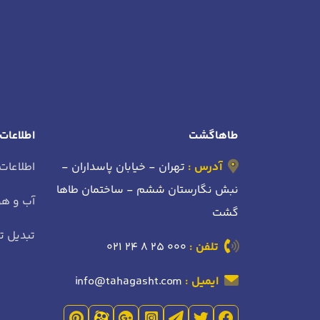
طاهاگشت
اطلاعات
آدرس :
تهران - خیابان پاسداران -
اطلاعات
نبش نگارستان ششم - ساختمان طاها
آب و هو
گشت
تبدیل تا
تلفن :
021 24 8 25 000
ایمیل :
info@tahagasht.com