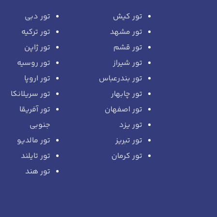
تور کیش
تور دبی
تور مشهد
تور ترکیه
تور قشم
تور ژاپن
تور شیراز
تور روسیه
تور بندرعباس
تور اروپا
تور چابهار
تور سریلانکا
تور اصفهان
تور آفریقا
تور یزد
جنوبی
تور تبریز
تور مالدیو
تور کرمان
تور تایلند
تور هند