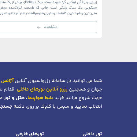
زیبایی و زندگی لوکس گره خورده است. ببک (Bebek)، بیش از ی
مسکونی، یک سبک زندگی است؛ جایی که طبیعت خیره‌کننده بسفر ب
مدرن‌ترین و شیک‌ترین کافه‌ها، رستوران‌ها و ویلاها در هم آمیخته و تصوی
بی‌نظیر از استانبول معاصر را به […]
مشاهده
شما می توانید در سامانه رزرواسیون آنلاین
آژانس 
جهان و همچنین
رزرو آنلاین تورهای داخلی
اقدام نم
جهت شروع فرایند خرید
بلیط هواپیما
، هتل و تور
می
انتخاب نمایید و سپس با کلیک بر روی دکمه
جستجو
تور داخلی
تورهای خارجی