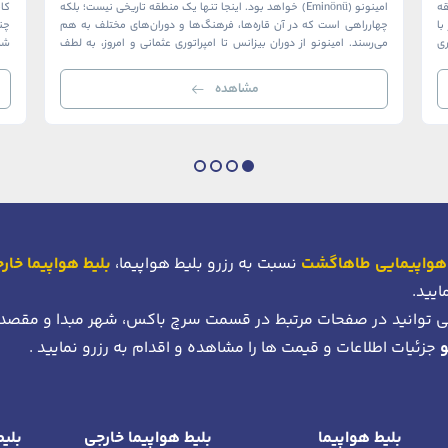
ک منطقه
امینونو (Eminönü) خواهد بود. اینجا تنها یک منطقه تاریخی نیست؛ بلکه
ا
چهارراهی است که در آن قاره‌ها، فرهنگ‌ها و دوران‌های مختلف به هم
چن
ری
می‌رسند. امینونو از دوران بیزانس تا امپراتوری عثمانی و امروز، به لطف
شما
موقعیت استراتژیک خود در دهانه خلیج شاخ […]
بی‌
مشاهده
هواپیمایی طاهاگشت
نسبت به رزرو بلیط هواپیما،
بلیط هواپیما خار
ایید.
 توانید در صفحات مرتبط در قسمت سرچ باکس، شهر مبدا و مقصد
جزئیات اطلاعات و قیمت ها را مشاهده و اقدام به رزرو نمایید .
بلیط هواپیما
بلیط هواپیما خارجی
بلیط