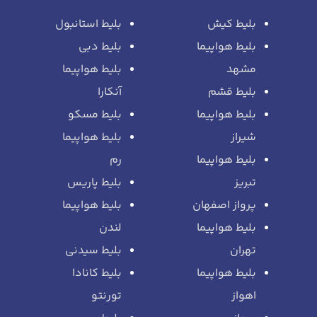
بلیط کیش
بلیط استانبول
بلیط هواپیما
بلیط دبی
مشهد
بلیط هواپیما
بلیط قشم
آنکارا
بلیط هواپیما
بلیط مسکو
شیراز
بلیط هواپیما
بلیط هواپیما
رم
تبریز
بلیط پاریس
پرواز اصفهان
بلیط هواپیما
بلیط هواپیما
لندن
تهران
بلیط سیدنی
بلیط هواپیما
بلیط کانادا
اهواز
تورنتو