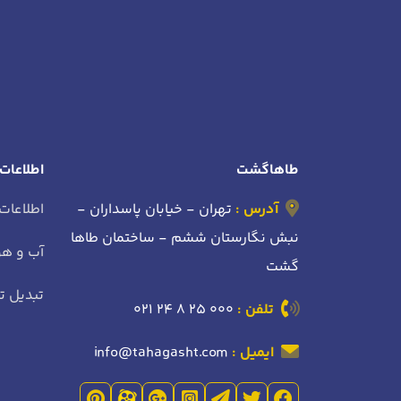
طاهاگشت
اطلاعات
آدرس :
تهران - خیابان پاسداران -
اطلاعات
نبش نگارستان ششم - ساختمان طاها
آب و هو
گشت
تبدیل تا
تلفن :
021 24 8 25 000
ایمیل :
info@tahagasht.com