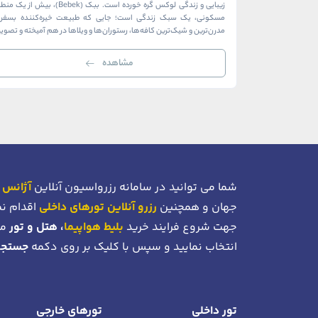
زیبایی و زندگی لوکس گره خورده است. ببک (Bebek)، بیش از ی
مسکونی، یک سبک زندگی است؛ جایی که طبیعت خیره‌کننده بسفر ب
مدرن‌ترین و شیک‌ترین کافه‌ها، رستوران‌ها و ویلاها در هم آمیخته و تصوی
بی‌نظیر از استانبول معاصر را به […]
مشاهده
شما می توانید در سامانه رزرواسیون آنلاین
آژانس 
جهان و همچنین
رزرو آنلاین تورهای داخلی
اقدام نم
جهت شروع فرایند خرید
بلیط هواپیما
، هتل و تور
می
انتخاب نمایید و سپس با کلیک بر روی دکمه
جستجو
تور داخلی
تورهای خارجی