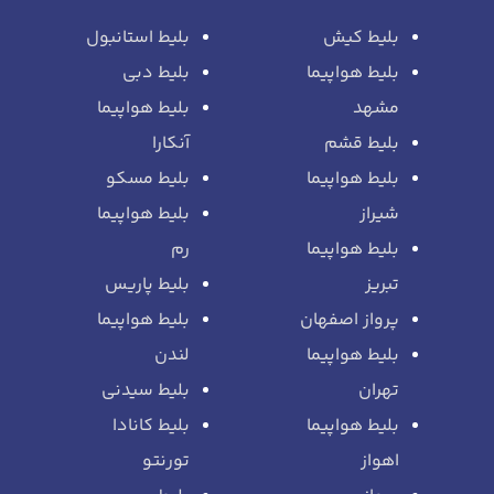
بلیط کیش
بلیط استانبول
بلیط هواپیما
بلیط دبی
مشهد
بلیط هواپیما
بلیط قشم
آنکارا
بلیط هواپیما
بلیط مسکو
شیراز
بلیط هواپیما
بلیط هواپیما
رم
تبریز
بلیط پاریس
پرواز اصفهان
بلیط هواپیما
بلیط هواپیما
لندن
تهران
بلیط سیدنی
بلیط هواپیما
بلیط کانادا
اهواز
تورنتو