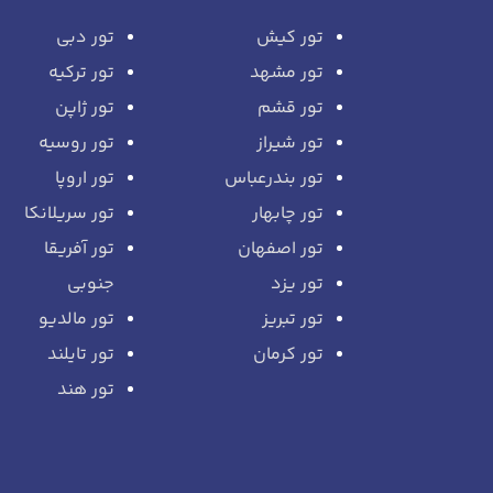
تور کیش
تور دبی
تور مشهد
تور ترکیه
تور قشم
تور ژاپن
تور شیراز
تور روسیه
تور بندرعباس
تور اروپا
تور چابهار
تور سریلانکا
تور اصفهان
تور آفریقا
تور یزد
جنوبی
تور تبریز
تور مالدیو
تور کرمان
تور تایلند
تور هند