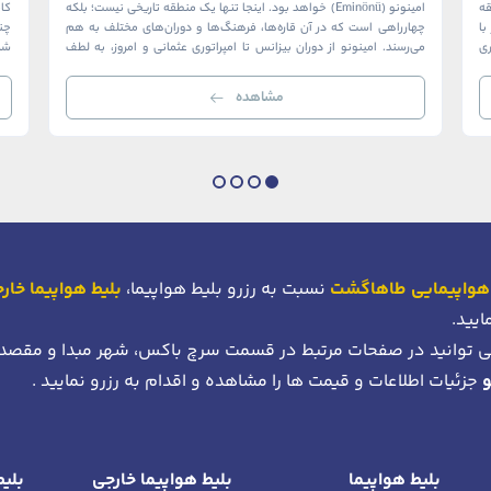
ک منطقه
امینونو (Eminönü) خواهد بود. اینجا تنها یک منطقه تاریخی نیست؛ بلکه
ا
چهارراهی است که در آن قاره‌ها، فرهنگ‌ها و دوران‌های مختلف به هم
چن
ری
می‌رسند. امینونو از دوران بیزانس تا امپراتوری عثمانی و امروز، به لطف
شما
موقعیت استراتژیک خود در دهانه خلیج شاخ […]
بی‌
مشاهده
هواپیمایی طاهاگشت
نسبت به رزرو بلیط هواپیما،
بلیط هواپیما خار
ایید.
 توانید در صفحات مرتبط در قسمت سرچ باکس، شهر مبدا و مقصد
جزئیات اطلاعات و قیمت ها را مشاهده و اقدام به رزرو نمایید .
بلیط هواپیما
بلیط هواپیما خارجی
بلیط