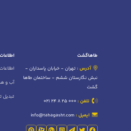
طاهاگشت
اطلاعات
آدرس :
تهران - خیابان پاسداران -
اطلاعات
نبش نگارستان ششم - ساختمان طاها
آب و هو
گشت
تبدیل تا
تلفن :
021 24 8 25 000
ایمیل :
info@tahagasht.com