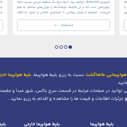
ک منطقه
امینونو (Eminönü) خواهد بود. اینجا تنها یک منطقه تاریخی نیست؛ بلکه
ا
چهارراهی است که در آن قاره‌ها، فرهنگ‌ها و دوران‌های مختلف به هم
چن
ری
می‌رسند. امینونو از دوران بیزانس تا امپراتوری عثمانی و امروز، به لطف
شما
موقعیت استراتژیک خود در دهانه خلیج شاخ […]
بی‌
مشاهده
هواپیمایی طاهاگشت
نسبت به رزرو بلیط هواپیما،
بلیط هواپیما خار
ایید.
 توانید در صفحات مرتبط در قسمت سرچ باکس، شهر مبدا و مقصد
جزئیات اطلاعات و قیمت ها را مشاهده و اقدام به رزرو نمایید .
بلیط هواپیما
بلیط هواپیما خارجی
بلیط