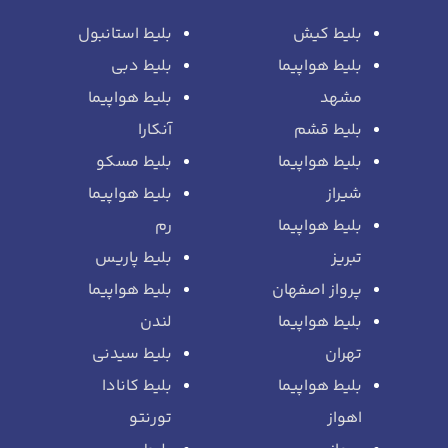
بلیط کیش
بلیط استانبول
بلیط هواپیما
بلیط دبی
مشهد
بلیط هواپیما
بلیط قشم
آنکارا
بلیط هواپیما
بلیط مسکو
شیراز
بلیط هواپیما
بلیط هواپیما
رم
تبریز
بلیط پاریس
پرواز اصفهان
بلیط هواپیما
بلیط هواپیما
لندن
تهران
بلیط سیدنی
بلیط هواپیما
بلیط کانادا
اهواز
تورنتو