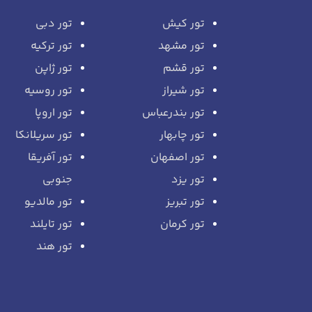
تور کیش
تور دبی
تور مشهد
تور ترکیه
تور قشم
تور ژاپن
تور شیراز
تور روسیه
تور بندرعباس
تور اروپا
تور چابهار
تور سریلانکا
تور اصفهان
تور آفریقا
تور یزد
جنوبی
تور تبریز
تور مالدیو
تور کرمان
تور تایلند
تور هند