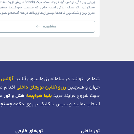
زیبایی و زندگی لوکس گره خورده است. ببک (Bebek)، بیش از ی
مسکونی، یک سبک زندگی است؛ جایی که طبیعت خیره‌کننده بسفر ب
مدرن‌ترین و شیک‌ترین کافه‌ها، رستوران‌ها و ویلاها در هم آمیخته و تصوی
بی‌نظیر از استانبول معاصر را به […]
مشاهده
شما می توانید در سامانه رزرواسیون آنلاین
آژانس 
جهان و همچنین
رزرو آنلاین تورهای داخلی
اقدام نم
جهت شروع فرایند خرید
بلیط هواپیما
، هتل و تور
می
انتخاب نمایید و سپس با کلیک بر روی دکمه
جستجو
تور داخلی
تورهای خارجی