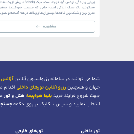
زیبایی و زندگی لوکس گره خورده است. ببک (Bebek)، بیش از ی
مسکونی، یک سبک زندگی است؛ جایی که طبیعت خیره‌کننده بسفر ب
مدرن‌ترین و شیک‌ترین کافه‌ها، رستوران‌ها و ویلاها در هم آمیخته و تصوی
بی‌نظیر از استانبول معاصر را به […]
مشاهده
شما می توانید در سامانه رزرواسیون آنلاین
آژانس 
جهان و همچنین
رزرو آنلاین تورهای داخلی
اقدام نم
جهت شروع فرایند خرید
بلیط هواپیما
، هتل و تور
می
انتخاب نمایید و سپس با کلیک بر روی دکمه
جستجو
تور داخلی
تورهای خارجی