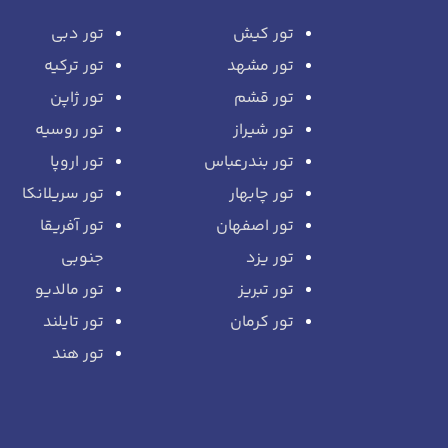
تور کیش
تور دبی
تور مشهد
تور ترکیه
تور قشم
تور ژاپن
تور شیراز
تور روسیه
تور بندرعباس
تور اروپا
تور چابهار
تور سریلانکا
تور اصفهان
تور آفریقا
تور یزد
جنوبی
تور تبریز
تور مالدیو
تور کرمان
تور تایلند
تور هند