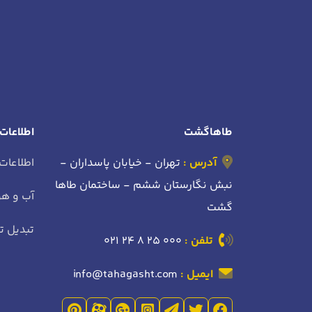
طاهاگشت
اطلاعات
آدرس :
تهران - خیابان پاسداران -
اطلاعات
نبش نگارستان ششم - ساختمان طاها
آب و هو
گشت
تبدیل تا
تلفن :
021 24 8 25 000
ایمیل :
info@tahagasht.com