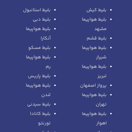
بلیط کیش
بلیط استانبول
بلیط هواپیما
بلیط دبی
مشهد
بلیط هواپیما
بلیط قشم
آنکارا
بلیط هواپیما
بلیط مسکو
شیراز
بلیط هواپیما
بلیط هواپیما
رم
تبریز
بلیط پاریس
پرواز اصفهان
بلیط هواپیما
بلیط هواپیما
لندن
تهران
بلیط سیدنی
بلیط هواپیما
بلیط کانادا
اهواز
تورنتو