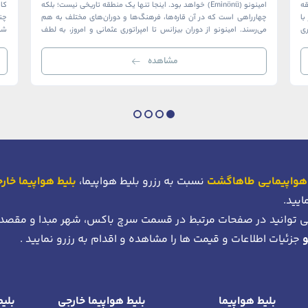
ک منطقه
امینونو (Eminönü) خواهد بود. اینجا تنها یک منطقه تاریخی نیست؛ بلکه
ا
چهارراهی است که در آن قاره‌ها، فرهنگ‌ها و دوران‌های مختلف به هم
چن
ری
می‌رسند. امینونو از دوران بیزانس تا امپراتوری عثمانی و امروز، به لطف
شما
موقعیت استراتژیک خود در دهانه خلیج شاخ […]
بی‌
مشاهده
هواپیمایی طاهاگشت
نسبت به رزرو بلیط هواپیما،
بلیط هواپیما خار
ایید.
 توانید در صفحات مرتبط در قسمت سرچ باکس، شهر مبدا و مقصد
جزئیات اطلاعات و قیمت ها را مشاهده و اقدام به رزرو نمایید .
بلیط هواپیما
بلیط هواپیما خارجی
بلیط