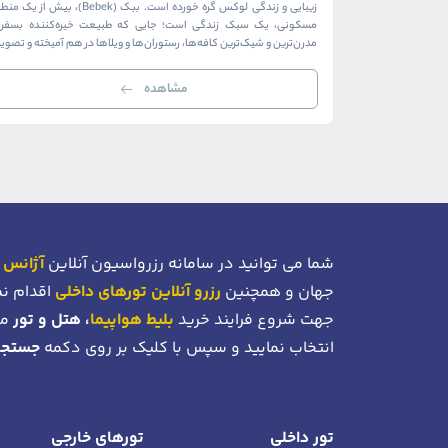
زیبایی و زندگی لوکس گره خورده است. ببک (Bebek)، بیش از ی
مسکونی، یک سبک زندگی است؛ جایی که طبیعت خیره‌کننده بسفر ب
مدرن‌ترین و شیک‌ترین کافه‌ها، رستوران‌ها و ویلاها در هم آمیخته و تصوی
بی‌نظیر از استانبول معاصر را به […]
مشاهده
شما می توانید در سامانه رزرواسیون آنلاین
آژانس 
جهان و همچنین
رزرو آنلاین تورهای داخلی
اقدام نم
جهت شروع فرایند خرید
بلیط هواپیما
، هتل و تور
می
انتخاب نمایید و سپس با کلیک بر روی دکمه
جستجو
تور داخلی
تورهای خارجی