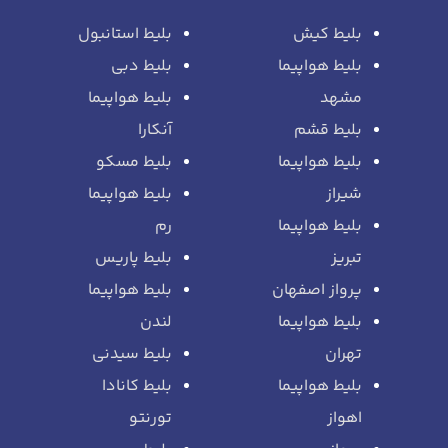
بلیط کیش
بلیط استانبول
بلیط هواپیما
بلیط دبی
مشهد
بلیط هواپیما
بلیط قشم
آنکارا
بلیط هواپیما
بلیط مسکو
شیراز
بلیط هواپیما
بلیط هواپیما
رم
تبریز
بلیط پاریس
پرواز اصفهان
بلیط هواپیما
بلیط هواپیما
لندن
تهران
بلیط سیدنی
بلیط هواپیما
بلیط کانادا
اهواز
تورنتو