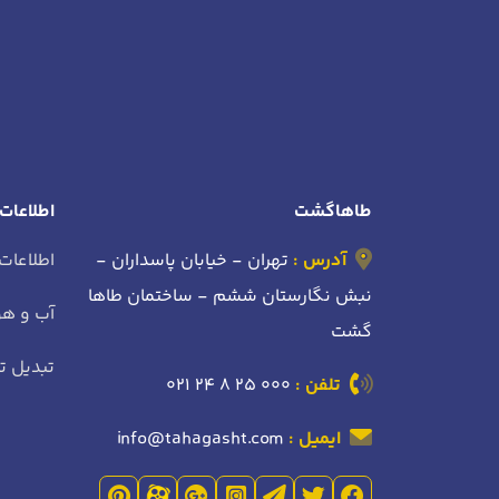
طاهاگشت
اطلاعات
آدرس :
تهران - خیابان پاسداران -
اطلاعات
نبش نگارستان ششم - ساختمان طاها
آب و هو
گشت
تبدیل تا
تلفن :
021 24 8 25 000
ایمیل :
info@tahagasht.com