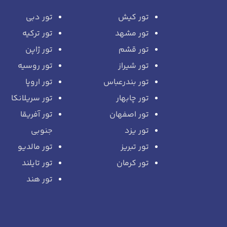
تور کیش
تور دبی
تور مشهد
تور ترکیه
تور قشم
تور ژاپن
تور شیراز
تور روسیه
تور بندرعباس
تور اروپا
تور چابهار
تور سریلانکا
تور اصفهان
تور آفریقا
تور یزد
جنوبی
تور تبریز
تور مالدیو
تور کرمان
تور تایلند
تور هند