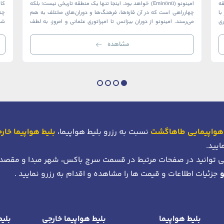
ک منطقه
امینونو (Eminönü) خواهد بود. اینجا تنها یک منطقه تاریخی نیست؛ بلکه
ا
چهارراهی است که در آن قاره‌ها، فرهنگ‌ها و دوران‌های مختلف به هم
چن
ری
می‌رسند. امینونو از دوران بیزانس تا امپراتوری عثمانی و امروز، به لطف
شما
موقعیت استراتژیک خود در دهانه خلیج شاخ […]
بی‌
مشاهده
هواپیمایی طاهاگشت
نسبت به رزرو بلیط هواپیما،
بلیط هواپیما خار
ایید.
 توانید در صفحات مرتبط در قسمت سرچ باکس، شهر مبدا و مقصد
جزئیات اطلاعات و قیمت ها را مشاهده و اقدام به رزرو نمایید .
بلیط هواپیما
بلیط هواپیما خارجی
بلیط