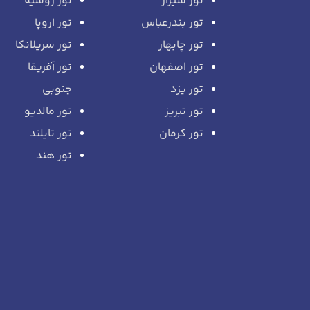
تور شیراز
تور روسیه
تور بندرعباس
تور اروپا
تور چابهار
تور سریلانکا
تور اصفهان
تور آفریقا
تور یزد
جنوبی
تور تبریز
تور مالدیو
تور کرمان
تور تایلند
تور هند