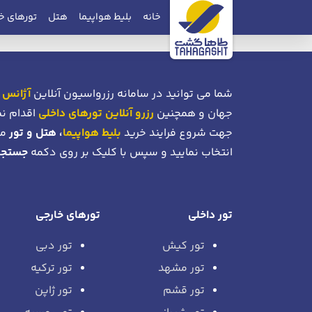
خانه
بلیط هواپیما
هتل
تورهای خ
شما می توانید در سامانه رزرواسیون آنلاین
آژانس 
جهان و همچنین
رزرو آنلاین تورهای داخلی
اقدام نم
جهت شروع فرایند خرید
بلیط هواپیما
، هتل و تور
می
انتخاب نمایید و سپس با کلیک بر روی دکمه
جستجو
تور داخلی
تورهای خارجی
تور کیش
تور دبی
تور مشهد
تور ترکیه
تور قشم
تور ژاپن