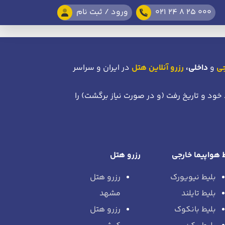
021 24 8 25 000
ورود / ثبت نام
جی
و
داخلی،
رزرو آنلاین هتل
در ایران و سراسر
 خود
و تاریخ رفت (و در صورت نیاز برگشت)
را
 هواپیما خارجی
رزرو هتل
بلیط نیویورک
رزرو هتل
بلیط تایلند
مشهد
بلیط بانکوک
رزرو هتل