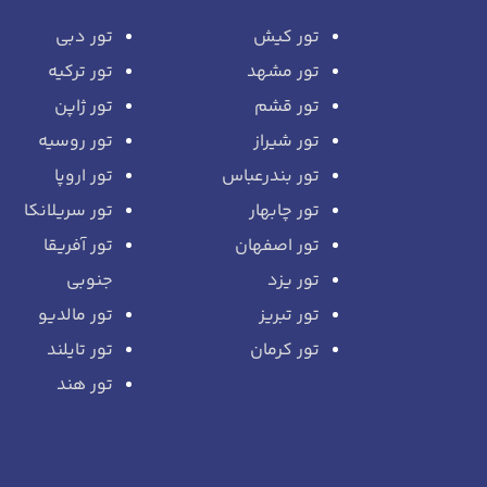
تور کیش
تور دبی
تور مشهد
تور ترکیه
تور قشم
تور ژاپن
تور شیراز
تور روسیه
تور بندرعباس
تور اروپا
تور چابهار
تور سریلانکا
تور اصفهان
تور آفریقا
تور یزد
جنوبی
تور تبریز
تور مالدیو
تور کرمان
تور تایلند
تور هند