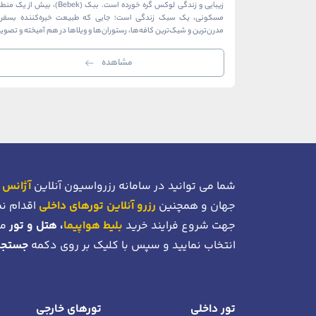
زیبایی و زندگی لوکس گره خورده است. ببک (Bebek)، بیش از ی
مسکونی، یک سبک زندگی است؛ جایی که طبیعت خیره‌کننده بسفر ب
مدرن‌ترین و شیک‌ترین کافه‌ها، رستوران‌ها و ویلاها در هم آمیخته و تصوی
بی‌نظیر از استانبول معاصر را به […]
مشاهده
شما می توانید در سامانه رزرواسیون آنلاین
آژانس 
جهان و همچنین
رزرو آنلاین تورهای داخلی
اقدام نم
جهت شروع فرایند خرید
بلیط هواپیما
، هتل و تور
می
انتخاب نمایید و سپس با کلیک بر روی دکمه
جستجو
تور داخلی
تورهای خارجی