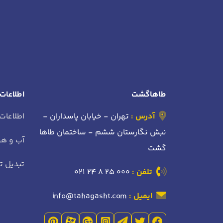
طاهاگشت
اطلاعات
آدرس :
تهران - خیابان پاسداران -
اطلاعات
نبش نگارستان ششم - ساختمان طاها
آب و هو
گشت
تبدیل تا
تلفن :
021 24 8 25 000
ایمیل :
info@tahagasht.com