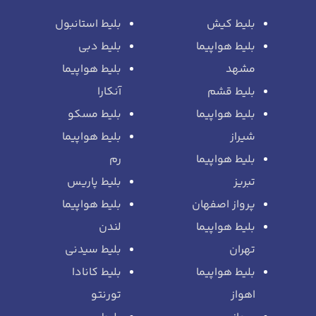
بلیط کیش
بلیط استانبول
بلیط هواپیما
بلیط دبی
مشهد
بلیط هواپیما
بلیط قشم
آنکارا
بلیط هواپیما
بلیط مسکو
شیراز
بلیط هواپیما
بلیط هواپیما
رم
تبریز
بلیط پاریس
پرواز اصفهان
بلیط هواپیما
بلیط هواپیما
لندن
تهران
بلیط سیدنی
بلیط هواپیما
بلیط کانادا
اهواز
تورنتو