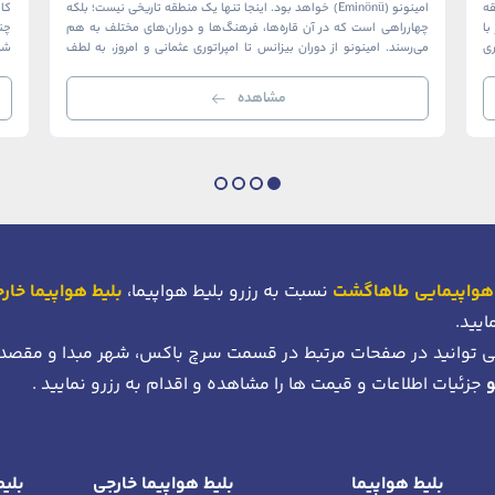
ک منطقه
امینونو (Eminönü) خواهد بود. اینجا تنها یک منطقه تاریخی نیست؛ بلکه
ا
چهارراهی است که در آن قاره‌ها، فرهنگ‌ها و دوران‌های مختلف به هم
چن
ری
می‌رسند. امینونو از دوران بیزانس تا امپراتوری عثمانی و امروز، به لطف
شما
موقعیت استراتژیک خود در دهانه خلیج شاخ […]
بی‌
مشاهده
هواپیمایی طاهاگشت
نسبت به رزرو بلیط هواپیما،
بلیط هواپیما خار
ایید.
 توانید در صفحات مرتبط در قسمت سرچ باکس، شهر مبدا و مقصد
جزئیات اطلاعات و قیمت ها را مشاهده و اقدام به رزرو نمایید .
بلیط هواپیما
بلیط هواپیما خارجی
بلیط