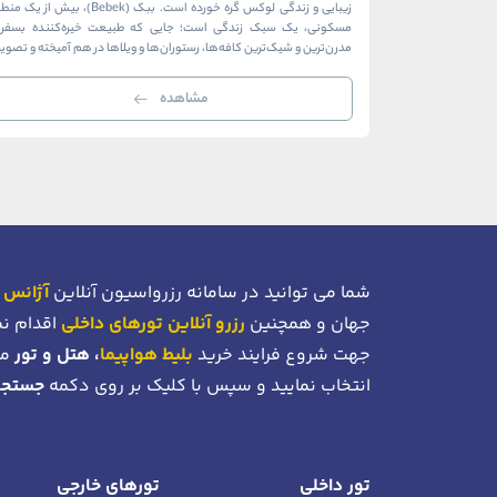
زیبایی و زندگی لوکس گره خورده است. ببک (Bebek)، بیش از ی
مسکونی، یک سبک زندگی است؛ جایی که طبیعت خیره‌کننده بسفر ب
مدرن‌ترین و شیک‌ترین کافه‌ها، رستوران‌ها و ویلاها در هم آمیخته و تصوی
بی‌نظیر از استانبول معاصر را به […]
مشاهده
شما می توانید در سامانه رزرواسیون آنلاین
آژانس 
جهان و همچنین
رزرو آنلاین تورهای داخلی
اقدام نم
جهت شروع فرایند خرید
بلیط هواپیما
، هتل و تور
می
انتخاب نمایید و سپس با کلیک بر روی دکمه
جستجو
تور داخلی
تورهای خارجی