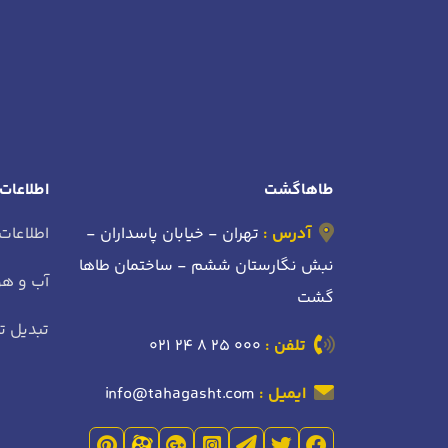
طاهاگشت
اطلاعات
آدرس :
تهران - خیابان پاسداران -
اطلاعات
نبش نگارستان ششم - ساختمان طاها
آب و هو
گشت
تبدیل تا
تلفن :
021 24 8 25 000
ایمیل :
info@tahagasht.com