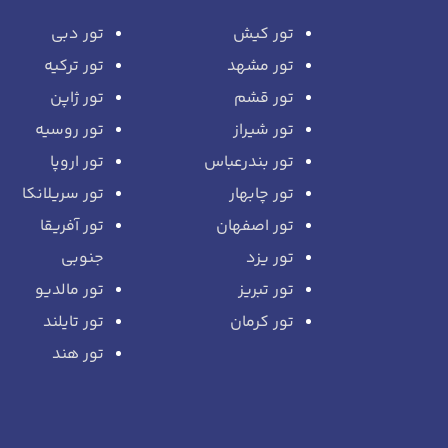
تور کیش
تور دبی
تور مشهد
تور ترکیه
تور قشم
تور ژاپن
تور شیراز
تور روسیه
تور بندرعباس
تور اروپا
تور چابهار
تور سریلانکا
تور اصفهان
تور آفریقا
تور یزد
جنوبی
تور تبریز
تور مالدیو
تور کرمان
تور تایلند
تور هند