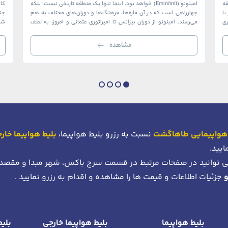
ک منطقه
امینونو (Eminönü) خواهد بود. اینجا تنها یک منطقه تاریخی نیست؛ بلکه
ا
چهارراهی است که در آن قاره‌ها، فرهنگ‌ها و دوران‌های مختلف به هم
چن
ری
می‌رسند. امینونو از دوران بیزانس تا امپراتوری عثمانی و امروز، به لطف
شما
موقعیت استراتژیک خود در دهانه خلیج شاخ […]
بی‌
مشاهده
هواپیمایی طاهاگشت
نسبت به رزرو بلیط هواپیما،
بلیط هواپیما خار
ایید.
 توانید در صفحات مرتبط در قسمت سرچ باکس، شهر مبدا و مقصد
جزئیات اطلاعات و قیمت ها را مشاهده و اقدام به رزرو نمایید .
بلیط هواپیما
بلیط هواپیما خارجی
بلیط