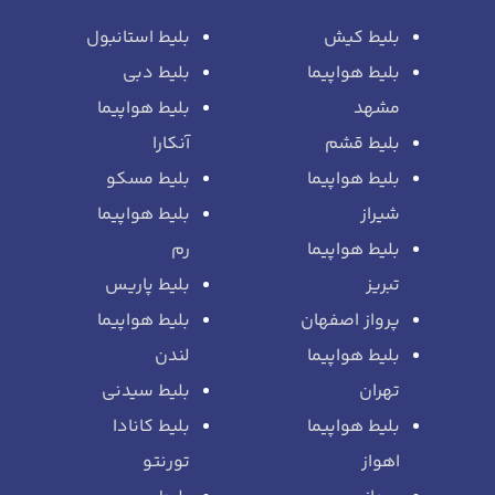
بلیط کیش
بلیط استانبول
بلیط هواپیما
بلیط دبی
مشهد
بلیط هواپیما
بلیط قشم
آنکارا
بلیط هواپیما
بلیط مسکو
شیراز
بلیط هواپیما
بلیط هواپیما
رم
تبریز
بلیط پاریس
پرواز اصفهان
بلیط هواپیما
بلیط هواپیما
لندن
تهران
بلیط سیدنی
بلیط هواپیما
بلیط کانادا
اهواز
تورنتو