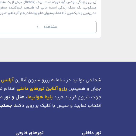
زیبایی و زندگی لوکس گره خورده است. ببک (Bebek)، بیش از ی
مسکونی، یک سبک زندگی است؛ جایی که طبیعت خیره‌کننده بسفر ب
مدرن‌ترین و شیک‌ترین کافه‌ها، رستوران‌ها و ویلاها در هم آمیخته و تصوی
بی‌نظیر از استانبول معاصر را به […]
مشاهده
شما می توانید در سامانه رزرواسیون آنلاین
آژانس 
جهان و همچنین
رزرو آنلاین تورهای داخلی
اقدام نم
جهت شروع فرایند خرید
بلیط هواپیما
، هتل و تور
می
انتخاب نمایید و سپس با کلیک بر روی دکمه
جستجو
تور داخلی
تورهای خارجی