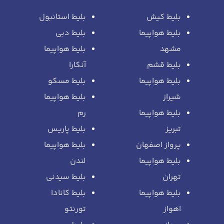
بلیط کیش
بلیط استانبول
بلیط هواپیما
بلیط دبی
مشهد
بلیط هواپیما
بلیط قشم
آنکارا
بلیط هواپیما
بلیط مسکو
شیراز
بلیط هواپیما
بلیط هواپیما
رم
تبریز
بلیط پاریس
پرواز اصفهان
بلیط هواپیما
بلیط هواپیما
لندن
تهران
بلیط سیدنی
بلیط هواپیما
بلیط کانادا
اهواز
تورنتو