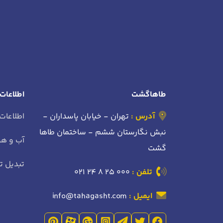
طاهاگشت
اطلاعات
آدرس :
تهران - خیابان پاسداران -
اطلاعات
نبش نگارستان ششم - ساختمان طاها
آب و هو
گشت
تبدیل تا
تلفن :
021 24 8 25 000
ایمیل :
info@tahagasht.com