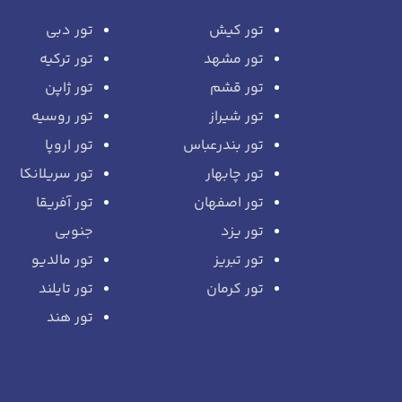
تور کیش
تور دبی
تور مشهد
تور ترکیه
تور قشم
تور ژاپن
تور شیراز
تور روسیه
تور بندرعباس
تور اروپا
تور چابهار
تور سریلانکا
تور اصفهان
تور آفریقا
تور یزد
جنوبی
تور تبریز
تور مالدیو
تور کرمان
تور تایلند
تور هند