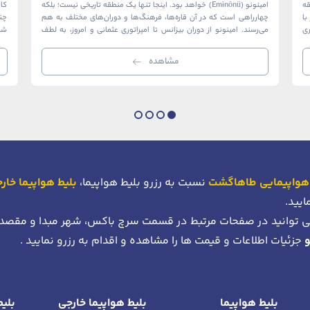
ک منطقه
امینونو (Eminönü) خواهد بود. اینجا تنها یک منطقه تاریخی نیست؛ بلکه
ا
چهارراهی است که در آن قاره‌ها، فرهنگ‌ها و دوران‌های مختلف به هم
چن
ری
می‌رسند. امینونو از دوران بیزانس تا امپراتوری عثمانی و امروز، به لطف
شما
موقعیت استراتژیک خود در دهانه خلیج شاخ […]
بی‌
مشاهده
هواپیمایی طاهاگشت
نسبت به رزرو بلیط هواپیما،
بلیط هواپیما خار
ایید.
 توانید در صفحات مرتبط در قسمت سرچ باکس، شهر مبدا و مقصد
جزئیات اطلاعات و قیمت ها را مشاهده و اقدام به رزرو نمایید .
بلیط هواپیما
بلیط هواپیما خارجی
بلیط