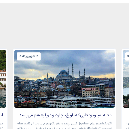
26 شهریور 1404
محله امینونو: جایی که تاریخ، تجارت و دریا به هم می‌رسند
آن
در
ش،
اگر بخواهیم برای استانبول قلبی تپنده در نظر بگیریم، بی‌تردید آن قلب، محله
در 