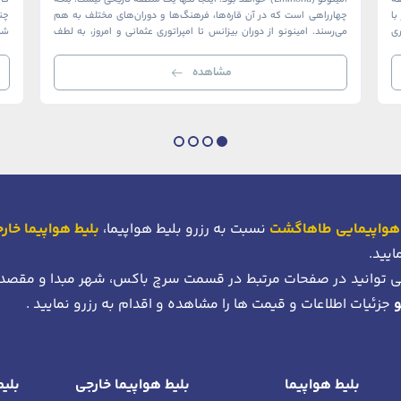
ک منطقه
امینونو (Eminönü) خواهد بود. اینجا تنها یک منطقه تاریخی نیست؛ بلکه
ا
چهارراهی است که در آن قاره‌ها، فرهنگ‌ها و دوران‌های مختلف به هم
چن
ری
می‌رسند. امینونو از دوران بیزانس تا امپراتوری عثمانی و امروز، به لطف
شما
موقعیت استراتژیک خود در دهانه خلیج شاخ […]
بی‌
مشاهده
هواپیمایی طاهاگشت
نسبت به رزرو بلیط هواپیما،
بلیط هواپیما خار
ایید.
 توانید در صفحات مرتبط در قسمت سرچ باکس، شهر مبدا و مقصد
جزئیات اطلاعات و قیمت ها را مشاهده و اقدام به رزرو نمایید .
بلیط هواپیما
بلیط هواپیما خارجی
بلیط