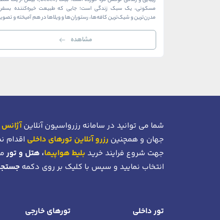
زیبایی و زندگی لوکس گره خورده است. ببک (Bebek)، بیش از ی
مسکونی، یک سبک زندگی است؛ جایی که طبیعت خیره‌کننده بسفر ب
مدرن‌ترین و شیک‌ترین کافه‌ها، رستوران‌ها و ویلاها در هم آمیخته و تصوی
بی‌نظیر از استانبول معاصر را به […]
مشاهده
شما می توانید در سامانه رزرواسیون آنلاین
آژانس 
جهان و همچنین
رزرو آنلاین تورهای داخلی
اقدام نم
جهت شروع فرایند خرید
بلیط هواپیما
، هتل و تور
می
انتخاب نمایید و سپس با کلیک بر روی دکمه
جستجو
تور داخلی
تورهای خارجی