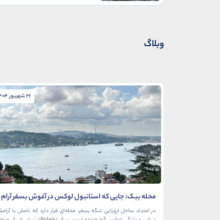
وبلاگ
26 شهریور 1404
محله ببک: جایی که استانبول لوکس در آغوش بسفر آرام
می‌گیرد
در امتداد ساحل اروپایی تنگه بسفر، محله‌ای قرار دارد که نامش با آرام