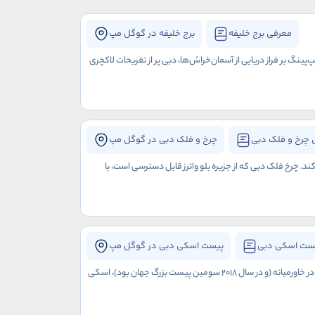
معرفی برج خلیفه
برج خلیفه در گوگل مپ
‌پینگ بر فراز دریایی از آسمان‌خراش‌ها، دبی پر از تفریحات لاکچری
 چرخ و فلک دبی
چرخ و فلک دبی در گوگل مپ
 چرخ فلک دبی که از جزیره بلو واترز قابل دسترسی است، با
ست اسکی دبی
پیست اسکی دبی در گوگل مپ
اگر به دنبال راهی جدید برای غلبه بر گرما در امارات متحده عربی هستید، به پیست اسکی دبی بروید. اولین پیست اسکی سرپوشیده در خاورمیانه (و در سال 2018 سومین پیست بزرگ جهان بود)، اسکی