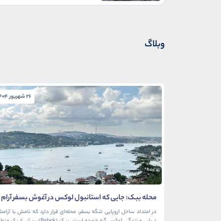
وبلاگ
26 شهریور 1404
محله ببک: جایی که استانبول لوکس در آغوش بسفر آرام
می‌گیرد
در امتداد ساحل اروپایی تنگه بسفر، محله‌ای قرار دارد که نامش با آرام