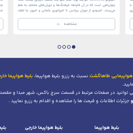
ک منطقه
امینونو (Eminönü) خواهد بود. اینجا تنها یک منطقه تاریخی نیست؛ بلکه
ا
چهارراهی است که در آن قاره‌ها، فرهنگ‌ها و دوران‌های مختلف به هم
چن
ری
می‌رسند. امینونو از دوران بیزانس تا امپراتوری عثمانی و امروز، به لطف
شما
موقعیت استراتژیک خود در دهانه خلیج شاخ […]
بی‌
مشاهده
هواپیمایی طاهاگشت
نسبت به رزرو بلیط هواپیما،
بلیط هواپیما خار
ایید.
 توانید در صفحات مرتبط در قسمت سرچ باکس، شهر مبدا و مقصد
جزئیات اطلاعات و قیمت ها را مشاهده و اقدام به رزرو نمایید .
بلیط هواپیما
بلیط هواپیما خارجی
بلیط