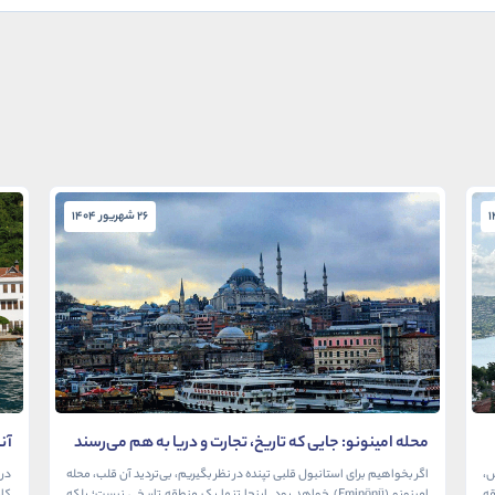
26 شهریور 1404
محله امینونو: جایی که تاریخ، تجارت و دریا به هم می‌رسند
آن
در
ش،
اگر بخواهیم برای استانبول قلبی تپنده در نظر بگیریم، بی‌تردید آن قلب، محله
در 