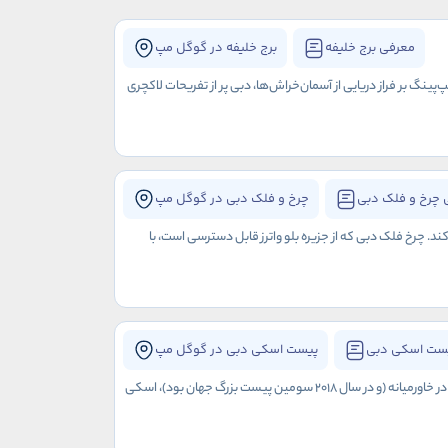
معرفی برج خلیفه
برج خلیفه در گوگل مپ
‌پینگ بر فراز دریایی از آسمان‌خراش‌ها، دبی پر از تفریحات لاکچری
 چرخ و فلک دبی
چرخ و فلک دبی در گوگل مپ
 چرخ فلک دبی که از جزیره بلو واترز قابل دسترسی است، با
ست اسکی دبی
پیست اسکی دبی در گوگل مپ
اگر به دنبال راهی جدید برای غلبه بر گرما در امارات متحده عربی هستید، به پیست اسکی دبی بروید. اولین پیست اسکی سرپوشیده در خاورمیانه (و در سال 2018 سومین پیست بزرگ جهان بود)، اسکی