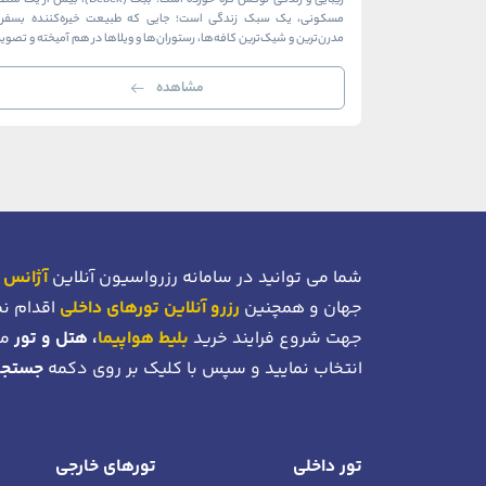
زیبایی و زندگی لوکس گره خورده است. ببک (Bebek)، بیش از ی
مسکونی، یک سبک زندگی است؛ جایی که طبیعت خیره‌کننده بسفر ب
مدرن‌ترین و شیک‌ترین کافه‌ها، رستوران‌ها و ویلاها در هم آمیخته و تصوی
بی‌نظیر از استانبول معاصر را به […]
مشاهده
شما می توانید در سامانه رزرواسیون آنلاین
آژانس 
جهان و همچنین
رزرو آنلاین تورهای داخلی
اقدام نم
جهت شروع فرایند خرید
بلیط هواپیما
، هتل و تور
می
انتخاب نمایید و سپس با کلیک بر روی دکمه
جستجو
تور داخلی
تورهای خارجی