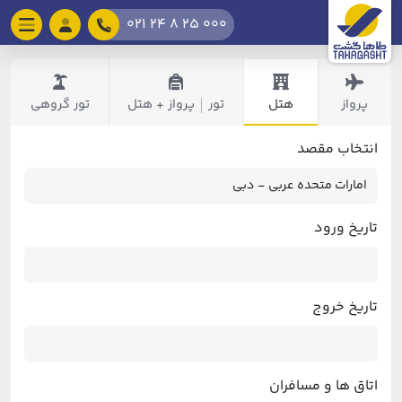
021 24 8 25 000
پرواز
هتل
تور
پرواز + هتل
تور گروهی
|
انتخاب مقصد
تاریخ ورود
تاریخ خروج
اتاق ها و مسافران