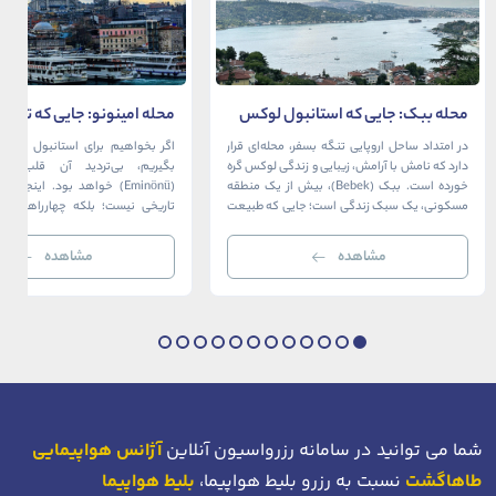
محله ببک: جایی که استانبول لوکس
محله امینونو: جایی که تاریخ،
در آغوش بسفر آرام می‌گیرد
دریا به هم می‌رسند
در امتداد ساحل اروپایی تنگه بسفر، محله‌ای قرار
اگر بخواهیم برای استانبول قلبی ت
دارد که نامش با آرامش، زیبایی و زندگی لوکس گره
بگیریم، بی‌تردید آن قلب، مح
خورده است. ببک (Bebek)، بیش از یک منطقه
(Eminönü) خواهد بود. اینجا 
مسکونی، یک سبک زندگی است؛ جایی که طبیعت
تاریخی نیست؛ بلکه چهارراهی اس
خیره‌کننده بسفر با مدرن‌ترین و شیک‌ترین کافه‌ها،
قاره‌ها، فرهنگ‌ها و دوران‌های 
رستوران‌ها و ویلاها در هم آمیخته و تصویری
می‌رسند. امینونو از دوران بیزانس 
مشاهده
مشاهده
بی‌نظیر از استانبول معاصر را به […]
عثمانی و امروز، به لطف موقعیت اس
در دهانه خلیج شاخ […]
شما می توانید در سامانه رزرواسیون آنلاین
آژانس هواپیمایی
طاهاگشت
نسبت به رزرو بلیط هواپیما،
بلیط هواپیما