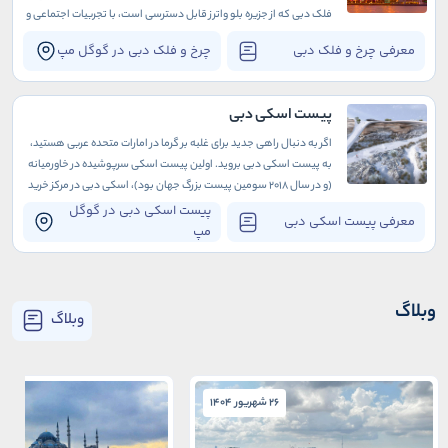
فلک دبی که از جزیره بلو واترز قابل دسترسی است، با تجربیات اجتماعی و
جشن‌های فراموش نشدنی دز اطراف خود تبدیل به مقصدی ایده‌آل برای
معرفی چرخ و فلک دبی
چرخ و فلک دبی در گوگل مپ
هر گردشگری شده است.
پیست اسکی دبی
اگر به دنبال راهی جدید برای غلبه بر گرما در امارات متحده عربی هستید،
به پیست اسکی دبی بروید. اولین پیست اسکی سرپوشیده در خاورمیانه
(و در سال 2018 سومین پیست بزرگ جهان بود)، اسکی دبی در مرکز خرید
امارات واقع شده است که به خودی خود یک جاذبه بی‌نظیر در دبی است.
پیست اسکی دبی در گوگل
معرفی پیست اسکی دبی
مپ
وبلاگ
وبلاگ
26 شهریور 1404
26 شهریور 1404