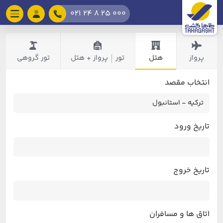
021 24 8 25 000
پرواز
هتل
تور
پرواز + هتل
تور گروهی
|
انتخاب مقصد
تاریخ ورود
تاریخ خروج
اتاق ها و مسافران