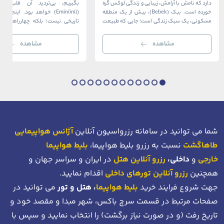
دارد که نامش با آرامش، زیبایی و زندگی لوکس گره
بگیریم، بی‌تردید آن قلب، مح
خورده است. ببک (Bebek)، بیش از یک منطقه
(Eminönü) خواهد بود. اینجا 
مسکونی، یک سبک زندگی است؛ جایی که طبیعت
تاریخی نیست؛ بلکه چهارراهی اس
خیره‌کننده بسفر با مدرن‌ترین و شیک‌ترین کافه‌ها،
قاره‌ها، فرهنگ‌ها و دوران‌های 
رستوران‌ها و ویلاها در هم آمیخته و تصویری
می‌رسند. امینونو از دوران بیزانس 
مشاهده
مشاهده
بی‌نظیر از استانبول معاصر را به […]
عثمانی و امروز، به لطف موقعیت اس
در دهانه خلیج شاخ […]
شما می توانید در سامانه رزرواسیون آنلاین
آژانس هواپیمایی
طاهاگشت
نسبت به رزرو بلیط هواپیما،
بلیط هواپیما
خارجی
و
داخلی،
رزرو آنلاین هتل
در ایران و سراسر جهان و
همچنین
رزرو آنلاین تورهای داخلی
اقدام نمایید.
جهت شروع فرایند خرید
بلیط هواپیما
، هتل و تور
می توانید در
صفحات مرتبط در قسمت سرچ باکس، شهر مبدا و مقصد خود
و
تاریخ رفت (و در صورت نیاز برگشت)
را انتخاب نمایید و سپس با