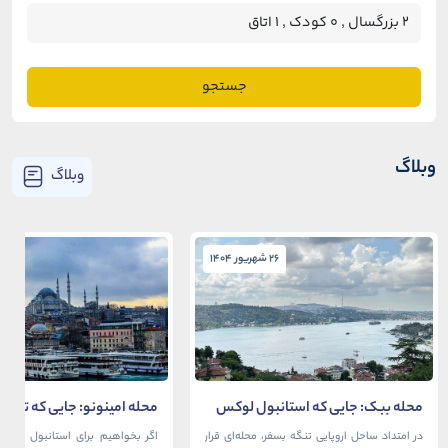
جستجو
وبلاگ
وبلاگ
26 شهریور 1404
26 شهریور 1404
محله ببک: جایی که استانبول لوکس
محله امینونو: جایی که تاریخ،
در آغوش بسفر آرام می‌گیرد
دریا به هم می‌رسند
در امتداد ساحل اروپایی تنگه بسفر، محله‌ای قرار
اگر بخواهیم برای استانبول قلبی ت