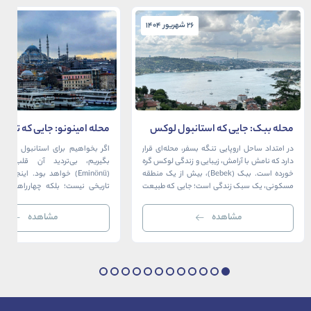
26 شهریور 1404
26 شهریور 1404
محله ببک: جایی که استانبول لوکس
محله امینونو: جایی که تاریخ،
در آغوش بسفر آرام می‌گیرد
دریا به هم می‌رسند
در امتداد ساحل اروپایی تنگه بسفر، محله‌ای قرار
اگر بخواهیم برای استانبول قلبی ت
دارد که نامش با آرامش، زیبایی و زندگی لوکس گره
بگیریم، بی‌تردید آن قلب، مح
خورده است. ببک (Bebek)، بیش از یک منطقه
(Eminönü) خواهد بود. اینجا 
مسکونی، یک سبک زندگی است؛ جایی که طبیعت
تاریخی نیست؛ بلکه چهارراهی اس
خیره‌کننده بسفر با مدرن‌ترین و شیک‌ترین کافه‌ها،
قاره‌ها، فرهنگ‌ها و دوران‌های 
رستوران‌ها و ویلاها در هم آمیخته و تصویری
می‌رسند. امینونو از دوران بیزانس 
مشاهده
مشاهده
بی‌نظیر از استانبول معاصر را به […]
عثمانی و امروز، به لطف موقعیت اس
در دهانه خلیج شاخ […]