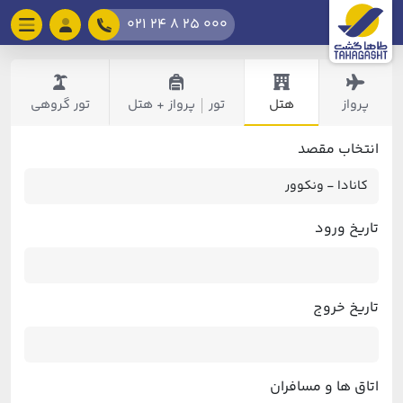
021 24 8 25 000
پرواز
هتل
تور
پرواز + هتل
تور گروهی
|
انتخاب مقصد
تاریخ ورود
تاریخ خروج
اتاق ها و مسافران