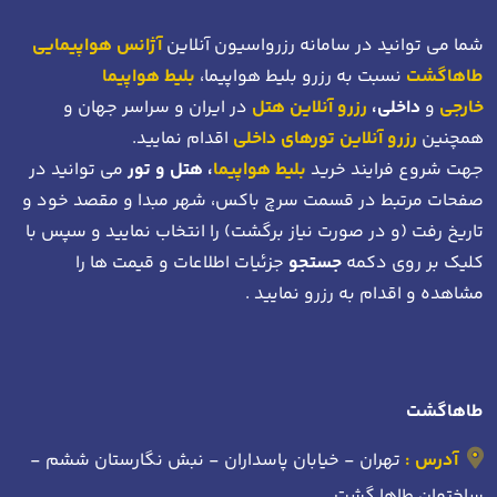
شما می توانید در سامانه رزرواسیون آنلاین
آژانس هواپیمایی
طاهاگشت
نسبت به رزرو بلیط هواپیما،
بلیط هواپیما
خارجی
و
داخلی،
رزرو آنلاین هتل
در ایران و سراسر جهان و
همچنین
رزرو آنلاین تورهای داخلی
اقدام نمایید.
جهت شروع فرایند خرید
بلیط هواپیما
، هتل و تور
می توانید در
صفحات مرتبط در قسمت سرچ باکس، شهر مبدا و مقصد خود
و
تاریخ رفت (و در صورت نیاز برگشت)
را انتخاب نمایید و سپس با
کلیک بر روی دکمه
جستجو
جزئیات اطلاعات و قیمت ها را
مشاهده و اقدام به رزرو نمایید .
طاهاگشت
آدرس :
تهران - خیابان پاسداران - نبش نگارستان ششم -
ساختمان طاها گشت