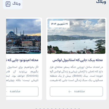
وبلاگ
وبلاگ
26 شهریور 1404
26 شهریور 1404
محله ببک: جایی که استانبول لوکس
محله امینونو: جایی که تاریخ،
در آغوش بسفر آرام می‌گیرد
دریا به هم می‌رسند
در امتداد ساحل اروپایی تنگه بسفر، محله‌ای قرار
اگر بخواهیم برای استانبول قلبی ت
دارد که نامش با آرامش، زیبایی و زندگی لوکس گره
بگیریم، بی‌تردید آن قلب، مح
خورده است. ببک (Bebek)، بیش از یک منطقه
(Eminönü) خواهد بود. اینجا 
مسکونی، یک سبک زندگی است؛ جایی که طبیعت
تاریخی نیست؛ بلکه چهارراهی اس
خیره‌کننده بسفر با مدرن‌ترین و شیک‌ترین کافه‌ها،
قاره‌ها، فرهنگ‌ها و دوران‌های 
رستوران‌ها و ویلاها در هم آمیخته و تصویری
می‌رسند. امینونو از دوران بیزانس 
مشاهده
مشاهده
بی‌نظیر از استانبول معاصر را به […]
عثمانی و امروز، به لطف موقعیت اس
در دهانه خلیج شاخ […]