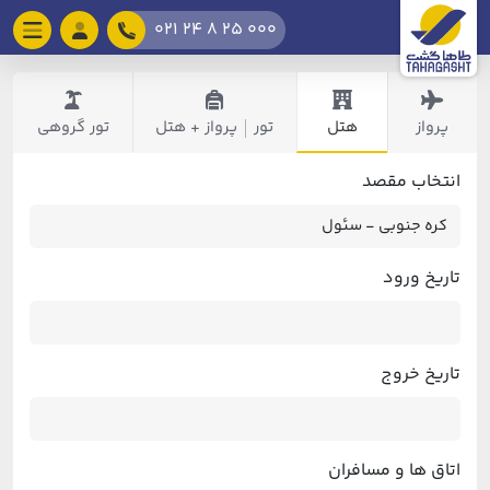
021 24 8 25 000
پرواز
هتل
تور
پرواز + هتل
تور گروهی
|
انتخاب مقصد
تاریخ ورود
تاریخ خروج
اتاق ها و مسافران