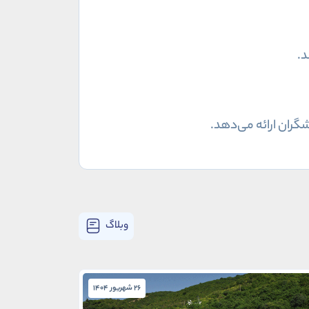
وبلاگ
26 شهریور 1404