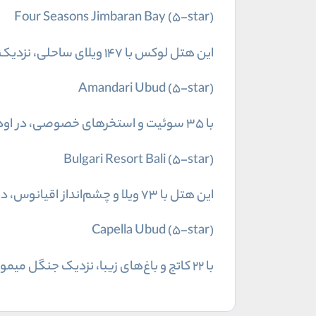
Four Seasons Jimbaran Bay (5-star)
این هتل لوکس با ۱۴۷ ویلای ساحلی، نزدیک معبد اود است. اسپا و رستوران‌های متنوع، اقامتی راحت برای خانواده‌ها فراهم می‌کند.
Amandari Ubud (5-star)
با ۳۵ سوئیت و استخرهای خصوصی، در اود قرار دارد. فضای معنوی و خدمات لوکس، اقامتی آرام برای گردشگران ارائه می‌دهد.
Bulgari Resort Bali (5-star)
این هتل با ۷۳ ویلا و چشم‌انداز اقیانوس، در اولوواتو است. با طراحی ایتالیایی خدماتی لوکس ارائه می‌کند.
Capella Ubud (5-star)
با ۲۲ کاتج و باغ‌های زیبا، نزدیک جنگل میمون است. فضای فرهنگی و رستوران‌های متنوع، اقامتی ایده‌آل برای کاوشگران می‌سازد.