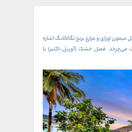
ت. از جاذبه‌ها می‌توان به جنگل میمون اورای و مزارع برنج تگالالانگ اشاره
می‌چرخد. فصل خشک (آوریل-اکتبر) با