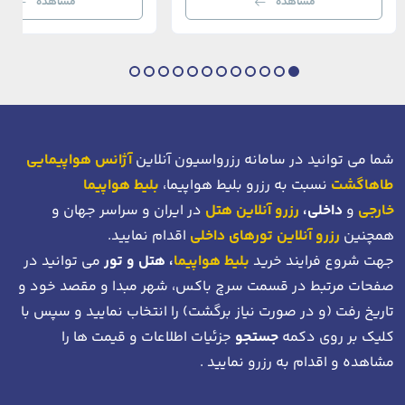
مشاهده
مشاهده
بی‌نظیر از استانبول معاصر را به […]
عثمانی و امروز، به لطف موقعیت اس
در دهانه خلیج شاخ […]
شما می توانید در سامانه رزرواسیون آنلاین
آژانس هواپیمایی
طاهاگشت
نسبت به رزرو بلیط هواپیما،
بلیط هواپیما
خارجی
و
داخلی،
رزرو آنلاین هتل
در ایران و سراسر جهان و
همچنین
رزرو آنلاین تورهای داخلی
اقدام نمایید.
جهت شروع فرایند خرید
بلیط هواپیما
، هتل و تور
می توانید در
صفحات مرتبط در قسمت سرچ باکس، شهر مبدا و مقصد خود
و
تاریخ رفت (و در صورت نیاز برگشت)
را انتخاب نمایید و سپس با
کلیک بر روی دکمه
جستجو
جزئیات اطلاعات و قیمت ها را
مشاهده و اقدام به رزرو نمایید .