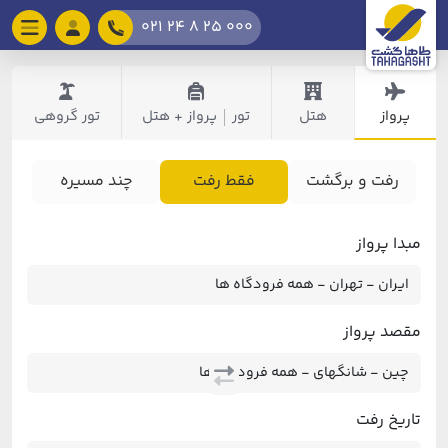
021 24 8 25 000
پرواز
هتل
تور
پرواز + هتل
تور گروهی
|
رفت و برگشت
فقط رفت
چند مسیره
مبدا پرواز
مقصد پرواز
تاریخ رفت