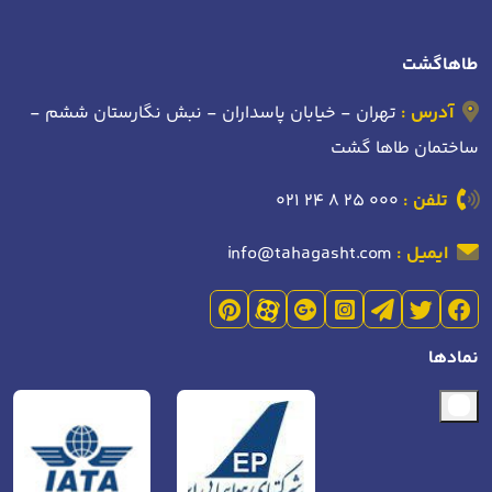
طاهاگشت
آدرس :
تهران - خیابان پاسداران - نبش نگارستان ششم -
ساختمان طاها گشت
تلفن :
021 24 8 25 000
ایمیل :
info@tahagasht.com
نمادها