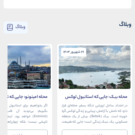
وبلاگ
وبلاگ
26 شهریور 1404
26 شهریور 1404
محله ببک: جایی که استانبول لوکس
محله امینونو: جایی که تاریخ،
در آغوش بسفر آرام می‌گیرد
دریا به هم می‌رسند
در امتداد ساحل اروپایی تنگه بسفر، محله‌ای قرار
اگر بخواهیم برای استانبول قلبی ت
دارد که نامش با آرامش، زیبایی و زندگی لوکس گره
بگیریم، بی‌تردید آن قلب، مح
خورده است. ببک (Bebek)، بیش از یک منطقه
(Eminönü) خواهد بود. اینجا 
مسکونی، یک سبک زندگی است؛ جایی که طبیعت
تاریخی نیست؛ بلکه چهارراهی اس
خیره‌کننده بسفر با مدرن‌ترین و شیک‌ترین کافه‌ها،
قاره‌ها، فرهنگ‌ها و دوران‌های 
رستوران‌ها و ویلاها در هم آمیخته و تصویری
می‌رسند. امینونو از دوران بیزانس 