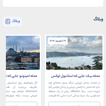
وبلاگ
وبلاگ
26 شهریور 1404
26 شهریور 1404
محله ببک: جایی که استانبول لوکس
محله امینونو: جایی که تاریخ،
در آغوش بسفر آرام می‌گیرد
دریا به هم می‌رسند
در امتداد ساحل اروپایی تنگه بسفر، محله‌ای قرار
اگر بخواهیم برای استانبول قلبی ت
دارد که نامش با آرامش، زیبایی و زندگی لوکس گره
بگیریم، بی‌تردید آن قلب، مح
خورده است. ببک (Bebek)، بیش از یک منطقه
(Eminönü) خواهد بود. اینجا 
مسکونی، یک سبک زندگی است؛ جایی که طبیعت
تاریخی نیست؛ بلکه چهارراهی اس
خیره‌کننده بسفر با مدرن‌ترین و شیک‌ترین کافه‌ها،
قاره‌ها، فرهنگ‌ها و دوران‌های 
رستوران‌ها و ویلاها در هم آمیخته و تصویری
می‌رسند. امینونو از دوران بیزانس 