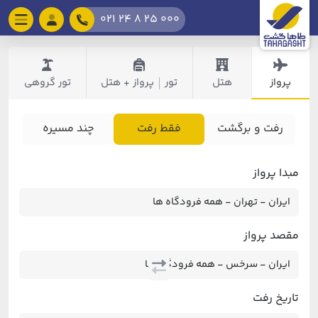
021 24 8 25 000
پرواز
هتل
تور
پرواز + هتل
تور گروهی
|
رفت و برگشت
فقط رفت
چند مسیره
مبدا پرواز
مقصد پرواز
تاریخ رفت