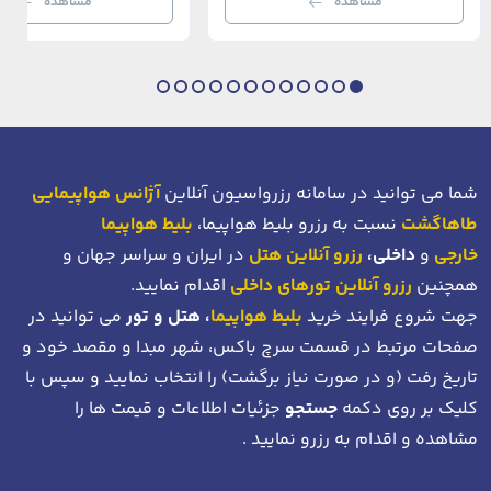
مشاهده
مشاهده
بی‌نظیر از استانبول معاصر را به […]
عثمانی و امروز، به لطف موقعیت اس
در دهانه خلیج شاخ […]
شما می توانید در سامانه رزرواسیون آنلاین
آژانس هواپیمایی
طاهاگشت
نسبت به رزرو بلیط هواپیما،
بلیط هواپیما
خارجی
و
داخلی،
رزرو آنلاین هتل
در ایران و سراسر جهان و
همچنین
رزرو آنلاین تورهای داخلی
اقدام نمایید.
جهت شروع فرایند خرید
بلیط هواپیما
، هتل و تور
می توانید در
صفحات مرتبط در قسمت سرچ باکس، شهر مبدا و مقصد خود
و
تاریخ رفت (و در صورت نیاز برگشت)
را انتخاب نمایید و سپس با
کلیک بر روی دکمه
جستجو
جزئیات اطلاعات و قیمت ها را
مشاهده و اقدام به رزرو نمایید .