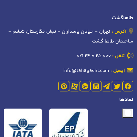
طاهاگشت
آدرس :
تهران - خیابان پاسداران - نبش نگارستان ششم -
ساختمان طاها گشت
تلفن :
021 24 8 25 000
ایمیل :
info@tahagasht.com
نمادها