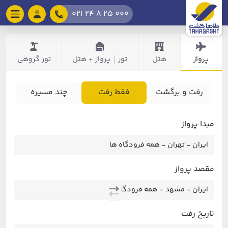
021 24 8 25 000
پرواز
هتل
تور
پرواز + هتل
تور گروهی
|
رفت و برگشت
فقط رفت
چند مسیره
مبدا پرواز
مقصد پرواز
تاریخ رفت