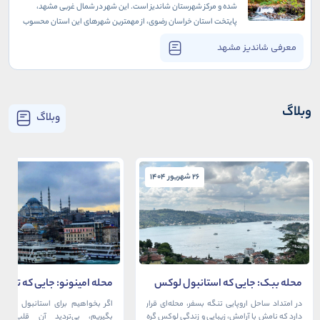
شده و مرکز شهرستان شاندیز است. این شهر در شمال غربی مشهد،
پایتخت استان خراسان رضوی، از مهمترین شهرهای این استان محسوب
می‌شود. مشهد، که به عنوان مرکز زیارتی و مذهبی ایران شناخته
معرفی شاندیز مشهد
می‌شود، نزدیک به شاندیز قرار دارد.
وبلاگ
وبلاگ
26 شهریور 1404
26 شهریور 1404
محله ببک: جایی که استانبول لوکس
محله امینونو: جایی که تاریخ،
در آغوش بسفر آرام می‌گیرد
دریا به هم می‌رسند
در امتداد ساحل اروپایی تنگه بسفر، محله‌ای قرار
اگر بخواهیم برای استانبول قلبی ت
دارد که نامش با آرامش، زیبایی و زندگی لوکس گره
بگیریم، بی‌تردید آن قلب، مح