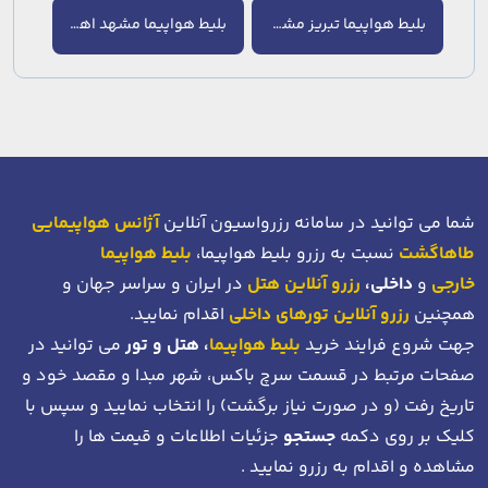
بلیط هواپیما تبریز مشهد
بلیط هواپیما مشهد اهواز
شما می توانید در سامانه رزرواسیون آنلاین
آژانس هواپیمایی
طاهاگشت
نسبت به رزرو بلیط هواپیما،
بلیط هواپیما
خارجی
و
داخلی،
رزرو آنلاین هتل
در ایران و سراسر جهان و
همچنین
رزرو آنلاین تورهای داخلی
اقدام نمایید.
جهت شروع فرایند خرید
بلیط هواپیما
، هتل و تور
می توانید در
صفحات مرتبط در قسمت سرچ باکس، شهر مبدا و مقصد خود
و
تاریخ رفت (و در صورت نیاز برگشت)
را انتخاب نمایید و سپس با
کلیک بر روی دکمه
جستجو
جزئیات اطلاعات و قیمت ها را
مشاهده و اقدام به رزرو نمایید .