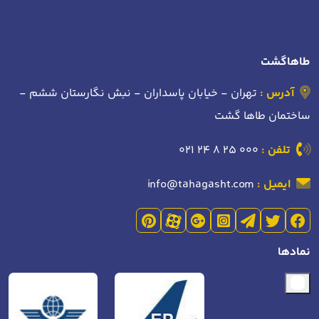
طاهاگشت
آدرس :
تهران - خیابان پاسداران - نبش نگارستان ششم -
ساختمان طاها گشت
تلفن :
021 24 8 25 000
ایمیل :
info@tahagasht.com
نمادها