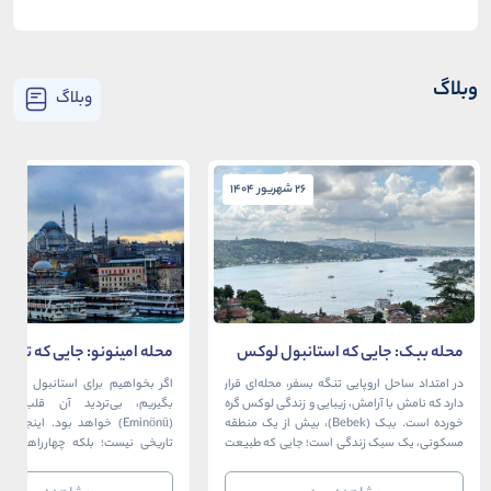
وبلاگ
وبلاگ
26 شهریور 1404
26 شهریور 1404
محله ببک: جایی که استانبول لوکس
محله امینونو: جایی که تاریخ،
در آغوش بسفر آرام می‌گیرد
دریا به هم می‌رسند
در امتداد ساحل اروپایی تنگه بسفر، محله‌ای قرار
اگر بخواهیم برای استانبول قلبی ت
دارد که نامش با آرامش، زیبایی و زندگی لوکس گره
بگیریم، بی‌تردید آن قلب، مح
خورده است. ببک (Bebek)، بیش از یک منطقه
(Eminönü) خواهد بود. اینجا 
مسکونی، یک سبک زندگی است؛ جایی که طبیعت
تاریخی نیست؛ بلکه چهارراهی اس
خیره‌کننده بسفر با مدرن‌ترین و شیک‌ترین کافه‌ها،
قاره‌ها، فرهنگ‌ها و دوران‌های 
رستوران‌ها و ویلاها در هم آمیخته و تصویری
می‌رسند. امینونو از دوران بیزانس 