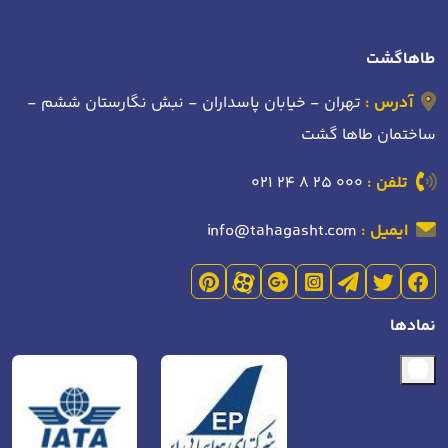
طاهاگشت
آدرس :
تهران - خیابان پاسداران - نبش نگارستان ششم -
ساختمان طاها گشت
تلفن :
021 24 8 25 000
ایمیل :
info@tahagasht.com
نمادها