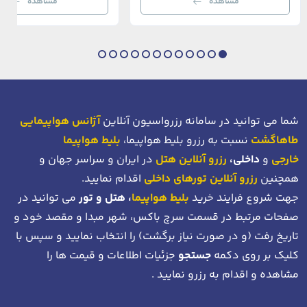
مشاهده
مشاهده
بی‌نظیر از استانبول معاصر را به […]
عثمانی و امروز، به لطف موقعیت اس
در دهانه خلیج شاخ […]
شما می توانید در سامانه رزرواسیون آنلاین
آژانس هواپیمایی
طاهاگشت
نسبت به رزرو بلیط هواپیما،
بلیط هواپیما
خارجی
و
داخلی،
رزرو آنلاین هتل
در ایران و سراسر جهان و
همچنین
رزرو آنلاین تورهای داخلی
اقدام نمایید.
جهت شروع فرایند خرید
بلیط هواپیما
، هتل و تور
می توانید در
صفحات مرتبط در قسمت سرچ باکس، شهر مبدا و مقصد خود
و
تاریخ رفت (و در صورت نیاز برگشت)
را انتخاب نمایید و سپس با
کلیک بر روی دکمه
جستجو
جزئیات اطلاعات و قیمت ها را
مشاهده و اقدام به رزرو نمایید .