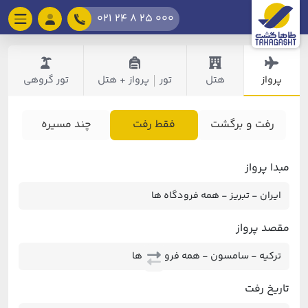
021 24 8 25 000
پرواز
هتل
تور
پرواز + هتل
تور گروهی
|
رفت و برگشت
فقط رفت
چند مسیره
مبدا پرواز
مقصد پرواز
تاریخ رفت