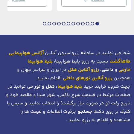
مشاهده
مشاهده
بی‌نظیر از استانبول معاصر را به […]
عثمانی و امروز، به لطف موقعیت اس
در دهانه خلیج شاخ […]
شما می توانید در سامانه رزرواسیون آنلاین
آژانس هواپیمایی
طاهاگشت
نسبت به رزرو بلیط هواپیما،
بلیط هواپیما
خارجی
و
داخلی،
رزرو آنلاین هتل
در ایران و سراسر جهان و
همچنین
رزرو آنلاین تورهای داخلی
اقدام نمایید.
جهت شروع فرایند خرید
بلیط هواپیما
، هتل و تور
می توانید در
صفحات مرتبط در قسمت سرچ باکس، شهر مبدا و مقصد خود
و
تاریخ رفت (و در صورت نیاز برگشت)
را انتخاب نمایید و سپس با
کلیک بر روی دکمه
جستجو
جزئیات اطلاعات و قیمت ها را
مشاهده و اقدام به رزرو نمایید .