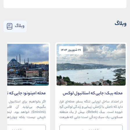
وبلاگ
وبلاگ
26 شهریور 1404
26 شهریور 1404
محله ببک: جایی که استانبول لوکس
محله امینونو: جایی که تاریخ،
در آغوش بسفر آرام می‌گیرد
دریا به هم می‌رسند
در امتداد ساحل اروپایی تنگه بسفر، محله‌ای قرار
اگر بخواهیم برای استانبول قلبی ت
دارد که نامش با آرامش، زیبایی و زندگی لوکس گره
بگیریم، بی‌تردید آن قلب، مح
خورده است. ببک (Bebek)، بیش از یک منطقه
(Eminönü) خواهد بود. اینجا 
مسکونی، یک سبک زندگی است؛ جایی که طبیعت
تاریخی نیست؛ بلکه چهارراهی اس
خیره‌کننده بسفر با مدرن‌ترین و شیک‌ترین کافه‌ها،
قاره‌ها، فرهنگ‌ها و دوران‌های 
رستوران‌ها و ویلاها در هم آمیخته و تصویری
می‌رسند. امینونو از دوران بیزانس 