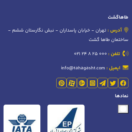
طاهاگشت
آدرس :
تهران - خیابان پاسداران - نبش نگارستان ششم -
ساختمان طاها گشت
تلفن :
021 24 8 25 000
ایمیل :
info@tahagasht.com
نمادها