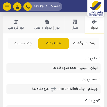
021 24 8 25 000
پرواز
هتل
تور
پرواز + هتل
تور گروهی
|
رفت و برگشت
فقط رفت
چند مسیره
مبدا پرواز
مقصد پرواز
تاریخ رفت