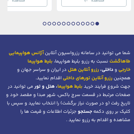
مشاهده
مشاهده
بی‌نظیر از استانبول معاصر را به […]
عثمانی و امروز، به لطف موقعیت اس
در دهانه خلیج شاخ […]
شما می توانید در سامانه رزرواسیون آنلاین
آژانس هواپیمایی
طاهاگشت
نسبت به رزرو بلیط هواپیما،
بلیط هواپیما
خارجی
و
داخلی،
رزرو آنلاین هتل
در ایران و سراسر جهان و
همچنین
رزرو آنلاین تورهای داخلی
اقدام نمایید.
جهت شروع فرایند خرید
بلیط هواپیما
، هتل و تور
می توانید در
صفحات مرتبط در قسمت سرچ باکس، شهر مبدا و مقصد خود
و
تاریخ رفت (و در صورت نیاز برگشت)
را انتخاب نمایید و سپس با
کلیک بر روی دکمه
جستجو
جزئیات اطلاعات و قیمت ها را
مشاهده و اقدام به رزرو نمایید .