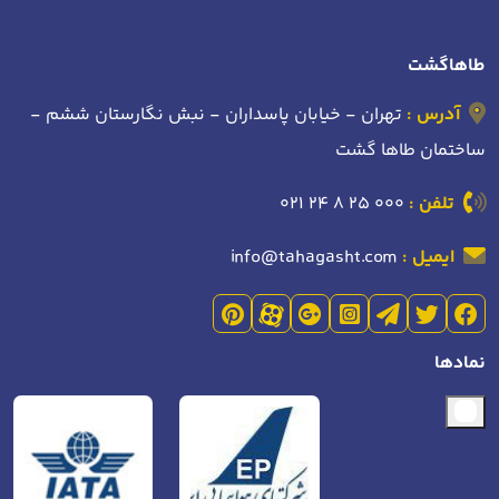
طاهاگشت
آدرس :
تهران - خیابان پاسداران - نبش نگارستان ششم -
ساختمان طاها گشت
تلفن :
021 24 8 25 000
ایمیل :
info@tahagasht.com
نمادها