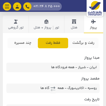
021 24 8 25 000
پرواز
هتل
تور
پرواز + هتل
تور گروهی
|
رفت و برگشت
فقط رفت
چند مسیره
مبدا پرواز
مقصد پرواز
تاریخ رفت