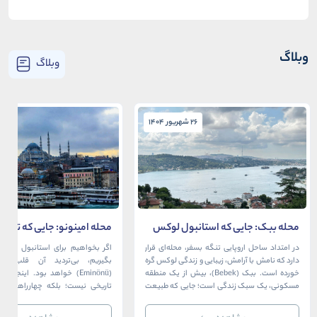
وبلاگ
وبلاگ
26 شهریور 1404
26 شهریور 1404
محله ببک: جایی که استانبول لوکس
محله امینونو: جایی که تاریخ،
در آغوش بسفر آرام می‌گیرد
دریا به هم می‌رسند
در امتداد ساحل اروپایی تنگه بسفر، محله‌ای قرار
اگر بخواهیم برای استانبول قلبی ت
دارد که نامش با آرامش، زیبایی و زندگی لوکس گره
بگیریم، بی‌تردید آن قلب، مح
خورده است. ببک (Bebek)، بیش از یک منطقه
(Eminönü) خواهد بود. اینجا 
مسکونی، یک سبک زندگی است؛ جایی که طبیعت
تاریخی نیست؛ بلکه چهارراهی اس
خیره‌کننده بسفر با مدرن‌ترین و شیک‌ترین کافه‌ها،
قاره‌ها، فرهنگ‌ها و دوران‌های 
رستوران‌ها و ویلاها در هم آمیخته و تصویری
می‌رسند. امینونو از دوران بیزانس 